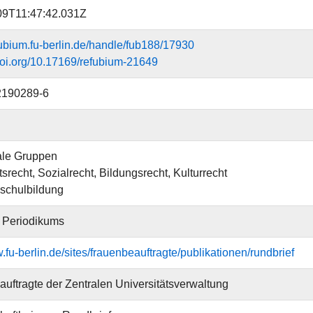
09T11:47:42.031Z
efubium.fu-berlin.de/handle/fub188/17930
.doi.org/10.17169/refubium-21649
2190289-6
ale Gruppen
srecht, Sozialrecht, Bildungsrecht, Kulturrecht
schulbildung
s Periodikums
.fu-berlin.de/sites/frauenbeauftragte/publikationen/rundbrief
uftragte der Zentralen Universitätsverwaltung