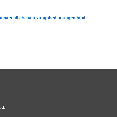
fubium/rechtliches/nutzungsbedingungen.html
ack