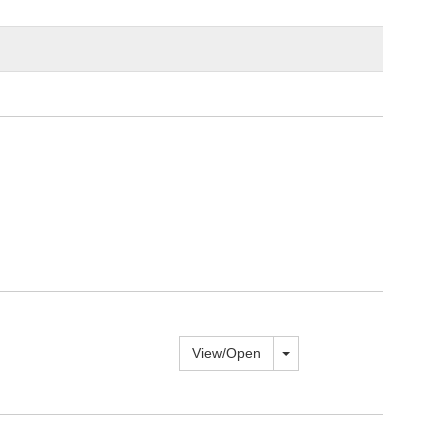
Toggle dropdown
View/
Open