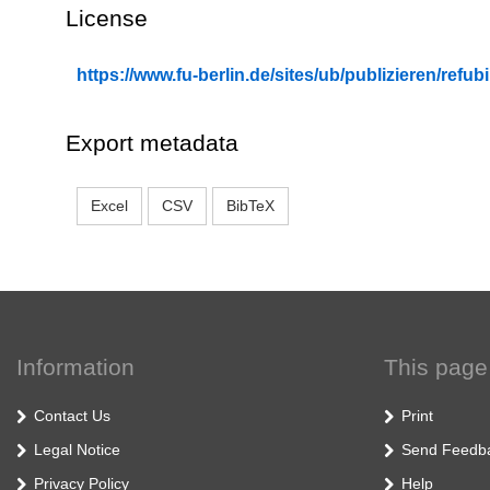
License
https://www.fu-berlin.de/sites/ub/publizieren/re
Export metadata
Excel
CSV
BibTeX
Information
This page
Contact Us
Print
Legal Notice
Send Feedb
Privacy Policy
Help