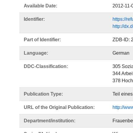
Available Date:
2012-11-
Identifier:
https://r
http://dx
Part of Identifier:
ZDB-ID: 
Language:
German
DDC-Classification:
305 Sozi
344 Arbeit
378 Hoch
Publication Type:
Teil eine
URL of the Original Publication:
http://www
Department/institution:
Frauenbea