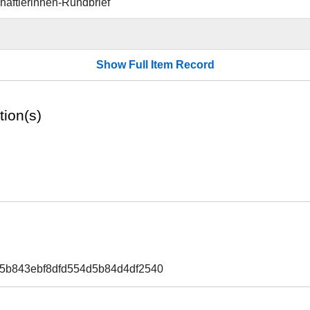
aftlerinnen-Rundbrief
Show Full Item Record
tion(s)
5b843ebf8dfd554d5b84d4df2540