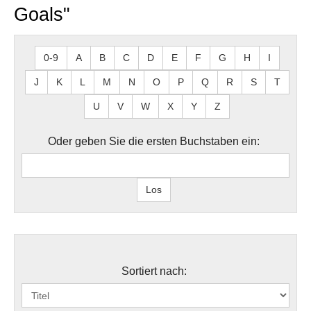
Goals"
0-9
A
B
C
D
E
F
G
H
I
J
K
L
M
N
O
P
Q
R
S
T
U
V
W
X
Y
Z
Oder geben Sie die ersten Buchstaben ein:
Sortiert nach: