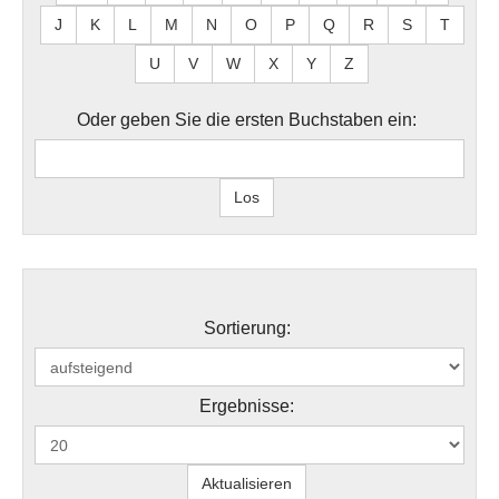
J
K
L
M
N
O
P
Q
R
S
T
U
V
W
X
Y
Z
Oder geben Sie die ersten Buchstaben ein:
Sortierung:
Ergebnisse: