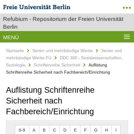
Refubium - Repositorium der Freien Universität
Berlin
MENÜ
Startseite
Serien und mehrbändige Werke
Serien und
mehrbändige Werke FU
DDC 300 - Sozialwissenschaften,
Soziologie
Schriftenreihe Sicherheit
Auflistung
Schriftenreihe Sicherheit nach Fachbereich/Einrichtung
Auflistung Schriftenreihe
Sicherheit nach
Fachbereich/Einrichtung
0-9
A
B
C
D
E
F
G
H
I