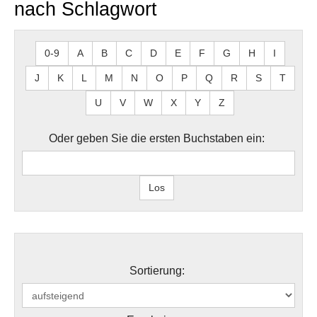
nach Schlagwort
0-9
A
B
C
D
E
F
G
H
I
J
K
L
M
N
O
P
Q
R
S
T
U
V
W
X
Y
Z
Oder geben Sie die ersten Buchstaben ein:
Sortierung: