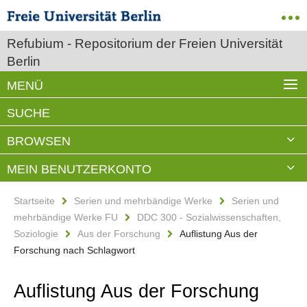
Refubium - Repositorium der Freien Universität
Berlin
MENÜ
SUCHE
BROWSEN
MEIN BENUTZERKONTO
Startseite
Serien und mehrbändige Werke
Serien und
mehrbändige Werke FU
DDC 300 - Sozialwissenschaften,
Soziologie
Aus der Forschung
Auflistung Aus der
Forschung nach Schlagwort
Auflistung Aus der Forschung