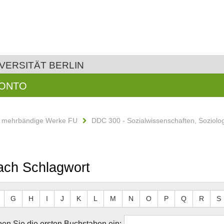
VERSITÄT BERLIN
KONTO
d mehrbändige Werke FU
DDC 300 - Sozialwissenschaften, Soziolo
ach Schlagwort
G
H
I
J
K
L
M
N
O
P
Q
R
S
en Sie die ersten Buchstaben ein: