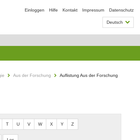
Einloggen
Hilfe
Kontakt
Impressum
Datenschutz
Deutsch
gie
Aus der Forschung
Auflistung Aus der Forschung
T
U
V
W
X
Y
Z