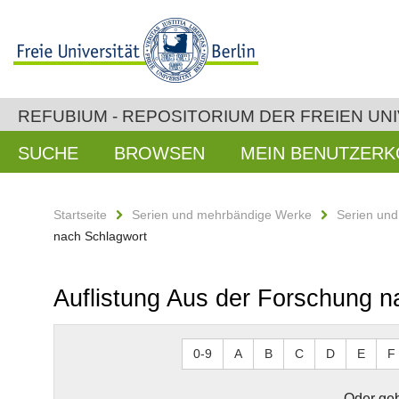
REFUBIUM - REPOSITORIUM DER FREIEN UNI
SUCHE
BROWSEN
MEIN BENUTZER
Startseite
Serien und mehrbändige Werke
Serien un
nach Schlagwort
Auflistung Aus der Forschung n
0-9
A
B
C
D
E
F
Oder geb