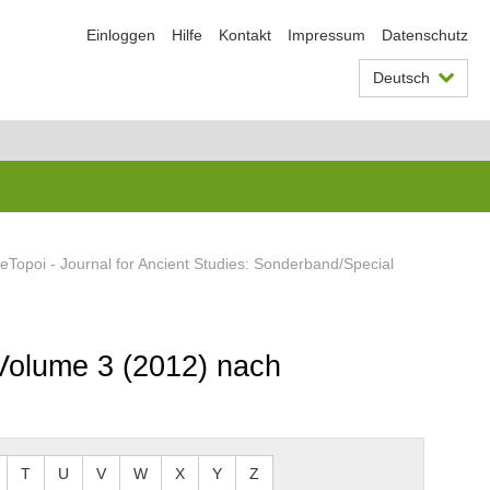
Einloggen
Hilfe
Kontakt
Impressum
Datenschutz
Deutsch
eTopoi - Journal for Ancient Studies: Sonderband/Special
 Volume 3 (2012) nach
T
U
V
W
X
Y
Z