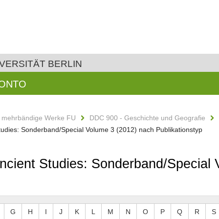
VERSITÄT BERLIN
KONTO
d mehrbändige Werke FU
DDC 900 - Geschichte und Geografie
 Studies: Sonderband/Special Volume 3 (2012) nach Publikationstyp
 Ancient Studies: Sonderband/Special
G
H
I
J
K
L
M
N
O
P
Q
R
S