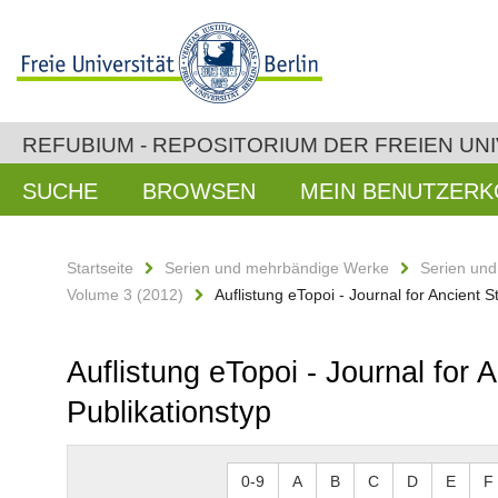
REFUBIUM - REPOSITORIUM DER FREIEN UNI
SUCHE
BROWSEN
MEIN BENUTZER
Startseite
Serien und mehrbändige Werke
Serien un
Volume 3 (2012)
Auflistung eTopoi - Journal for Ancient
Auflistung eTopoi - Journal for
Publikationstyp
0-9
A
B
C
D
E
F