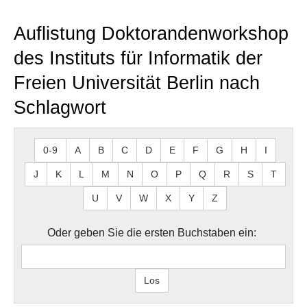
Auflistung Doktorandenworkshop
des Instituts für Informatik der
Freien Universität Berlin nach
Schlagwort
0-9
A
B
C
D
E
F
G
H
I
J
K
L
M
N
O
P
Q
R
S
T
U
V
W
X
Y
Z
Oder geben Sie die ersten Buchstaben ein: