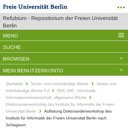
Refubium - Repositorium der Freien Universität
Berlin
MENÜ
SUCHE
BROWSEN
MEIN BENUTZERKONTO
Startseite
Serien und mehrbändige Werke
Serien und
mehrbändige Werke FU
DDC 000 - Informatik,
Informationswissenschaft, allgemeine Werke
Doktorandenworkshop des Instituts für Informatik der Freien
Universität Berlin
Auflistung Doktorandenworkshop des
Instituts für Informatik der Freien Universität Berlin nach
Schlagwort