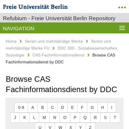
Refubium - Freie Universität Berlin Repository
NAVIGATION
Home
Serien und mehrbändige Werke
Serien und
mehrbändige Werke FU
DDC 300 - Sozialwissenschaften,
Soziologie
CAS Fachinformationsdienst
Browse CAS
Fachinformationsdienst by DDC
Browse CAS
Fachinformationsdienst by DDC
0-9
A
B
C
D
E
F
G
H
I
J
K
L
M
N
O
P
Q
R
S
T
U
V
W
X
Y
Z