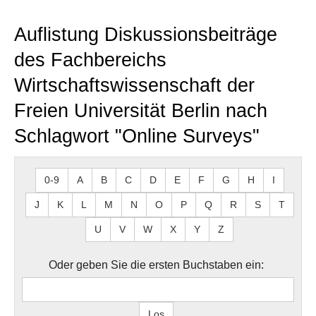
Auflistung Diskussionsbeiträge
des Fachbereichs
Wirtschaftswissenschaft der
Freien Universität Berlin nach
Schlagwort "Online Surveys"
0-9
A
B
C
D
E
F
G
H
I
J
K
L
M
N
O
P
Q
R
S
T
U
V
W
X
Y
Z
Oder geben Sie die ersten Buchstaben ein: