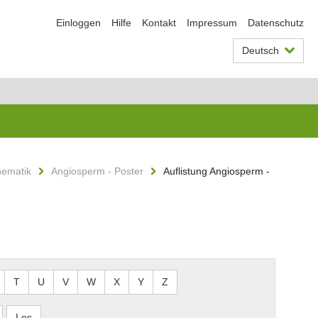
Einloggen
Hilfe
Kontakt
Impressum
Datenschutz
Deutsch
hematik
Angiosperm - Poster
Auflistung Angiosperm -
T
U
V
W
X
Y
Z