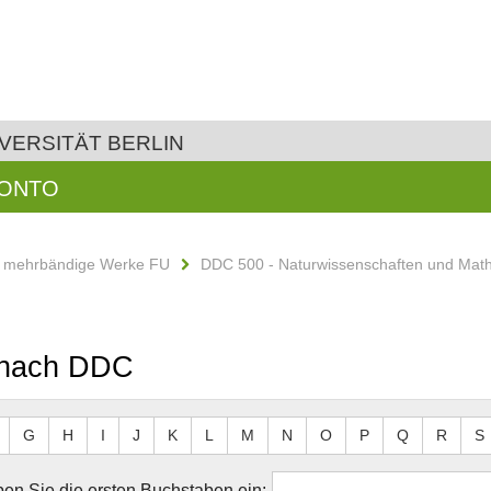
VERSITÄT BERLIN
KONTO
d mehrbändige Werke FU
DDC 500 - Naturwissenschaften und Mat
r nach DDC
G
H
I
J
K
L
M
N
O
P
Q
R
S
en Sie die ersten Buchstaben ein: