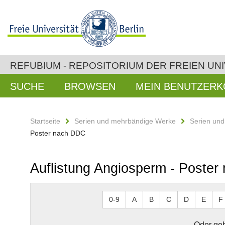
REFUBIUM - REPOSITORIUM DER FREIEN UNI
SUCHE
BROWSEN
MEIN BENUTZER
Startseite
Serien und mehrbändige Werke
Serien un
Poster nach DDC
Auflistung Angiosperm - Poste
0-9
A
B
C
D
E
F
Oder geb