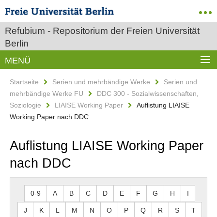
Refubium - Repositorium der Freien Universität
Berlin
MENÜ
Startseite
Serien und mehrbändige Werke
Serien und
mehrbändige Werke FU
DDC 300 - Sozialwissenschaften,
Soziologie
LIAISE Working Paper
Auflistung LIAISE
Working Paper nach DDC
Auflistung LIAISE Working Paper
nach DDC
0-9
A
B
C
D
E
F
G
H
I
J
K
L
M
N
O
P
Q
R
S
T