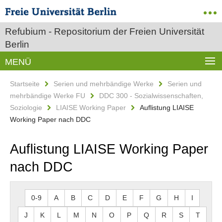
Refubium - Repositorium der Freien Universität
Berlin
MENÜ
Startseite
Serien und mehrbändige Werke
Serien und
mehrbändige Werke FU
DDC 300 - Sozialwissenschaften,
Soziologie
LIAISE Working Paper
Auflistung LIAISE
Working Paper nach DDC
Auflistung LIAISE Working Paper
nach DDC
0-9
A
B
C
D
E
F
G
H
I
J
K
L
M
N
O
P
Q
R
S
T