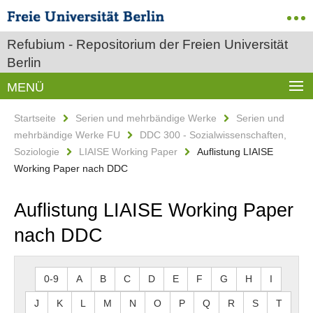
Refubium - Repositorium der Freien Universität
Berlin
MENÜ
Startseite
Serien und mehrbändige Werke
Serien und
mehrbändige Werke FU
DDC 300 - Sozialwissenschaften,
Soziologie
LIAISE Working Paper
Auflistung LIAISE
Working Paper nach DDC
Auflistung LIAISE Working Paper
nach DDC
0-9
A
B
C
D
E
F
G
H
I
J
K
L
M
N
O
P
Q
R
S
T