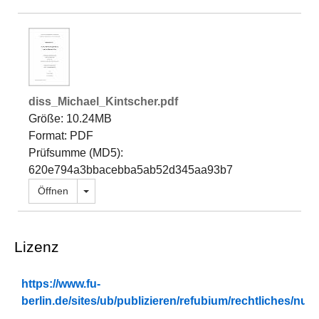
diss_Michael_Kintscher.pdf
Größe: 10.24MB
Format: PDF
Prüfsumme (MD5):
620e794a3bbacebba5ab52d345aa93b7
Dropdown öffnen
Öffnen
Lizenz
https://www.fu-
berlin.de/sites/ub/publizieren/refubium/rechtliches/n