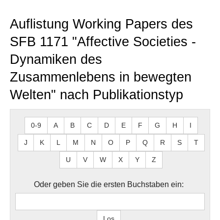
Auflistung Working Papers des
SFB 1171 "Affective Societies -
Dynamiken des
Zusammenlebens in bewegten
Welten" nach Publikationstyp
0-9
A
B
C
D
E
F
G
H
I
J
K
L
M
N
O
P
Q
R
S
T
U
V
W
X
Y
Z
Oder geben Sie die ersten Buchstaben ein: