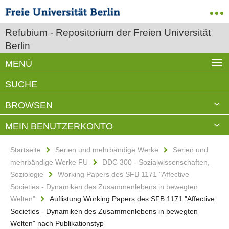
Refubium - Repositorium der Freien Universität
Berlin
MENÜ
SUCHE
BROWSEN
MEIN BENUTZERKONTO
Startseite
Serien und mehrbändige Werke
Serien und
mehrbändige Werke FU
DDC 300 - Sozialwissenschaften,
Soziologie
Working Papers des SFB 1171 "Affective
Societies - Dynamiken des Zusammenlebens in bewegten
Welten"
Auflistung Working Papers des SFB 1171 "Affective
Societies - Dynamiken des Zusammenlebens in bewegten
Welten" nach Publikationstyp