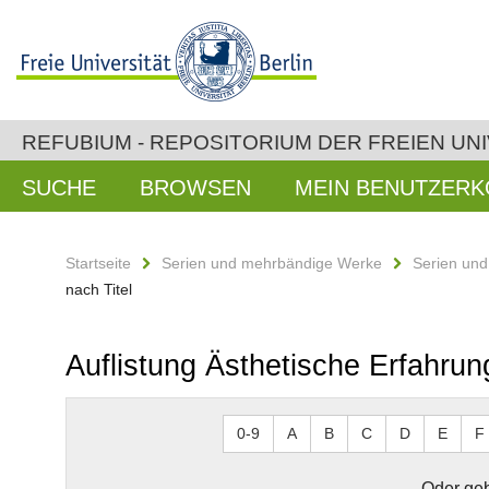
REFUBIUM - REPOSITORIUM DER FREIEN UNI
SUCHE
BROWSEN
MEIN BENUTZER
Startseite
Serien und mehrbändige Werke
Serien un
nach Titel
Auflistung Ästhetische Erfahrun
0-9
A
B
C
D
E
F
Oder geb