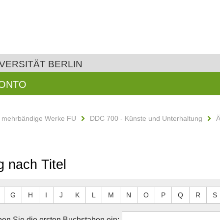
VERSITÄT BERLIN
KONTO
d mehrbändige Werke FU
DDC 700 - Künste und Unterhaltung
Ä
g nach Titel
G
H
I
J
K
L
M
N
O
P
Q
R
S
en Sie die ersten Buchstaben ein: