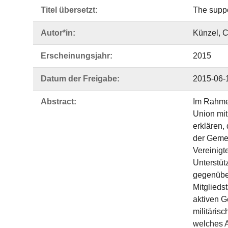
Titel übersetzt:
The suppo
Autor*in:
Künzel, C
Erscheinungsjahr:
2015
Datum der Freigabe:
2015-06-
Abstract:
Im Rahmen
Union mit
erklären,
der Gemei
Vereinigt
Unterstüt
gegenüber
Mitglieds
aktiven G
militärisc
welches A