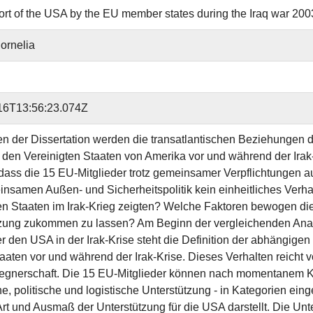
rt of the USA by the EU member states during the Iraq war 200
ornelia
16T13:56:23.074Z
 der Dissertation werden die transatlantischen Beziehungen d
 den Vereinigten Staaten von Amerika vor und während der Irak-Kr
 dass die 15 EU-Mitglieder trotz gemeinsamer Verpflichtunge
nsamen Außen- und Sicherheitspolitik kein einheitliches Verhalt
en Staaten im Irak-Krieg zeigten? Welche Faktoren bewogen di
zung zukommen zu lassen? Am Beginn der vergleichenden Analy
 den USA in der Irak-Krise steht die Definition der abhängigen
taaten vor und während der Irak-Krise. Dieses Verhalten reicht 
egnerschaft. Die 15 EU-Mitglieder können nach momentanem Ke
he, politische und logistische Unterstützung - in Kategorien ein
rt und Ausmaß der Unterstützung für die USA darstellt. Die Unt