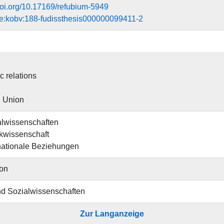
.doi.org/10.17169/refubium-5949
e:kobv:188-fudissthesis000000099411-2
ic relations
 Union
alwissenschaften
ikwissenschaft
nationale Beziehungen
ion
und Sozialwissenschaften
Zur Langanzeige