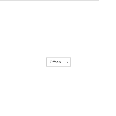
Dropdown öffnen
Öffnen