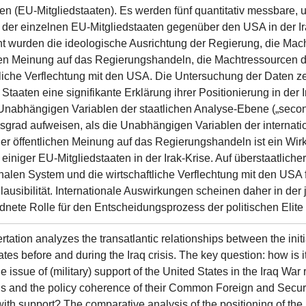
en (EU-Mitgliedstaaten). Es werden fünf quantitativ messbare, u
 der einzelnen EU-Mitgliedstaaten gegenüber den USA in der 
t wurden die ideologische Ausrichtung der Regierung, die Mach
hen Meinung auf das Regierungshandeln, die Machtressourcen d
tliche Verflechtung mit den USA. Die Untersuchung der Daten zei
Staaten eine signifikante Erklärung ihrer Positionierung in der 
Unabhängigen Variablen der staatlichen Analyse-Ebene („sec
sgrad aufweisen, als die Unabhängigen Variablen der internatio
der öffentlichen Meinung auf das Regierungshandeln ist ein Wirkf
 einiger EU-Mitgliedstaaten in der Irak-Krise. Auf überstaatlic
onalen System und die wirtschaftliche Verflechtung mit den USA 
Plausibilität. Internationale Auswirkungen scheinen daher in der 
dnete Rolle für den Entscheidungsprozess der politischen Elite 
ertation analyzes the transatlantic relationships between the in
tes before and during the Iraq crisis. The key question: how is i
he issue of (military) support of the United States in the Iraq Wa
ns and the policy coherence of their Common Foreign and Securit
ith support? The comparative analysis of the positioning of the E