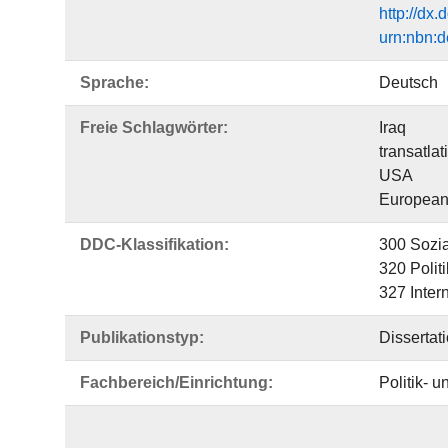
http://dx
urn:nbn:d
Sprache:
Deutsch
Freie Schlagwörter:
Iraq
transatlat
USA
European
DDC-Klassifikation:
300 Sozi
320 Polit
327 Inter
Publikationstyp:
Dissertat
Fachbereich/Einrichtung:
Politik- 