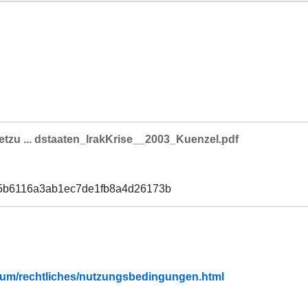
etzu ... dstaaten_IrakKrise__2003_Kuenzel.pdf
85b6116a3ab1ec7de1fb8a4d26173b
fubium/rechtliches/nutzungsbedingungen.html