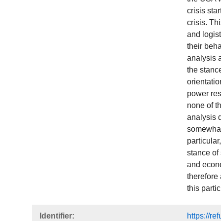
crisis st
crisis. Th
and logis
their beha
analysis 
the stanc
orientatio
power res
none of th
analysis 
somewhat 
particular
stance of
and econom
therefore
this partic
Identifier:
https://r