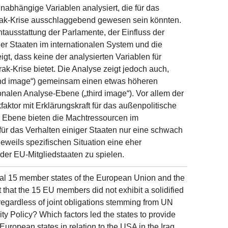
nabhängige Variablen analysiert, die für das
Irak-Krise ausschlaggebend gewesen sein könnten.
tausstattung der Parlamente, der Einfluss der
er Staaten im internationalen System und die
gt, dass keine der analysierten Variablen für
Irak-Krise bietet. Die Analyse zeigt jedoch auch,
ond image“) gemeinsam einen etwas höheren
nalen Analyse-Ebene („third image“). Vor allem der
aktor mit Erklärungskraft für das außenpolitische
her Ebene bieten die Machtressourcen im
für das Verhalten einiger Staaten nur eine schwach
jeweils spezifischen Situation eine eher
der EU-Mitgliedstaaten zu spielen.
itial 15 member states of the European Union and the
t that the 15 EU members did not exhibit a solidified
r regardless of joint obligations stemming from UN
y Policy? Which factors led the states to provide
uropean states in relation to the USA in the Iraq