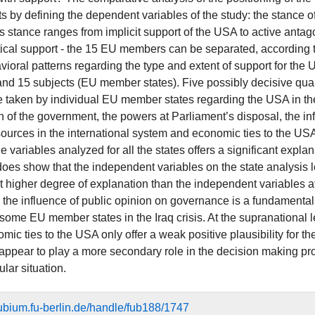
arts by defining the dependent variables of the study: the stance
is stance ranges from implicit support of the USA to active antago
tical support - the 15 EU members can be separated, according to
vioral patterns regarding the type and extent of support for the 
and 15 subjects (EU member states). Five possibly decisive qua
e taken by individual EU member states regarding the USA in the 
n of the government, the powers at Parliament’s disposal, the in
ources in the international system and economic ties to the US
e variables analyzed for all the states offers a significant explana
does show that the independent variables on the state analysis 
higher degree of explanation than the independent variables at th
, the influence of public opinion on governance is a fundamental 
 some EU member states in the Iraq crisis. At the supranational l
ic ties to the USA only offer a weak positive plausibility for t
 appear to play a more secondary role in the decision making proc
ular situation.
efubium.fu-berlin.de/handle/fub188/1747