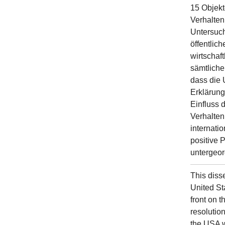
15 Objekt
Verhalten
Untersuch
öffentlic
wirtschaf
sämtliche 
dass die 
Erklärung
Einfluss 
Verhalten
internati
positive 
untergeor
This diss
United Sta
front on t
resolutio
the USA w