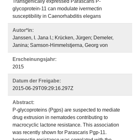
Transgenically expressed Parascaris P-
glycoprotein-11 can modulate ivermectin
susceptibility in Caenorhabditis elegans
Autor*in:
Janssen, I. Jana I.; Krücken, Jürgen; Demeler,
Janina; Samson-Himmelstjerna, Georg von
Erscheinungsjahr:
2015
Datum der Freigabe:
2015-06-29T09:29:16.297Z
Abstract:
P-glycoproteins (Pgps) are suspected to mediate
drug extrusion in nematodes contributing to
macrocyclic lactone resistance. This association
was recently shown for Parascaris Pgp-11.
Ivermectin resistance was correlated with the