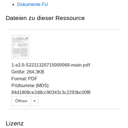
Dokumente FU
Dateien zu dieser Ressource
1-s2.0-S2211320715000068-main.pdf
Größe: 264.3KB
Format: PDF
Prüfsumme (MD5):
84d1808ce2d8cc90343c3c2293bc00f8
Dropdown öffnen
Öffnen
Lizenz