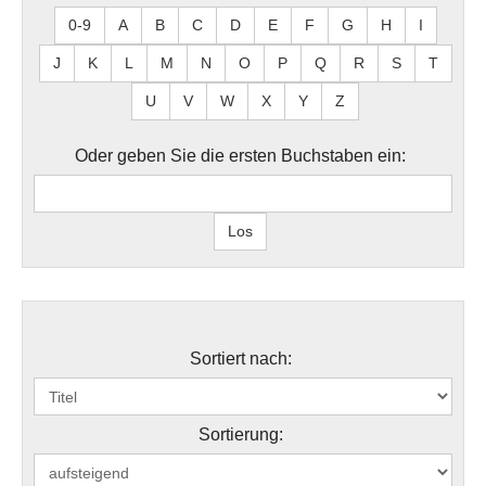
0-9
A
B
C
D
E
F
G
H
I
J
K
L
M
N
O
P
Q
R
S
T
U
V
W
X
Y
Z
Oder geben Sie die ersten Buchstaben ein:
Sortiert nach:
Sortierung: