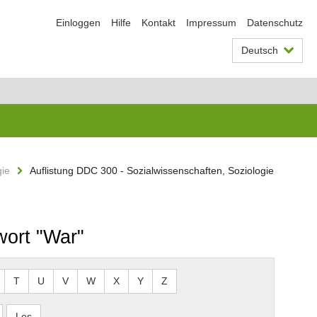
Einloggen
Hilfe
Kontakt
Impressum
Datenschutz
Deutsch
gie
Auflistung DDC 300 - Sozialwissenschaften, Soziologie
wort "War"
T
U
V
W
X
Y
Z