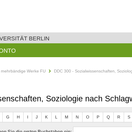
VERSITÄT BERLIN
KONTO
d mehrbändige Werke FU
DDC 300 - Sozialwissenschaften, Soziolo
senschaften, Soziologie nach Schlag
G
H
I
J
K
L
M
N
O
P
Q
R
S
en Sie die ersten Buchstaben ein: