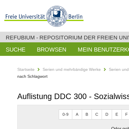
REFUBIUM - REPOSITORIUM DER FREIEN UNI
SUCHE
BROWSEN
MEIN BENUTZER
Startseite
Serien und mehrbändige Werke
Serien un
nach Schlagwort
Auflistung DDC 300 - Sozialwis
0-9
A
B
C
D
E
F
Oder geb