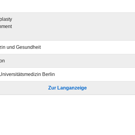
plasty
nment
zin und Gesundheit
ion
 Universitätsmedizin Berlin
Zur Langanzeige