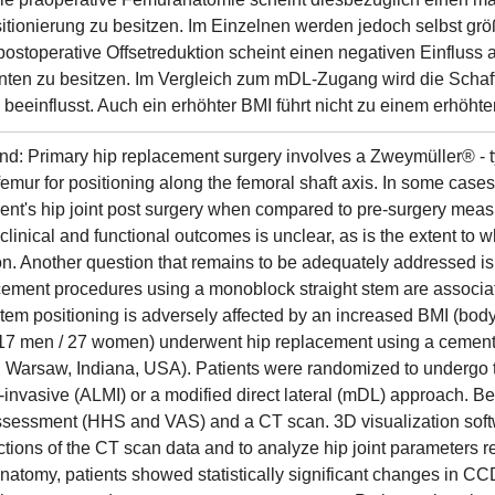
itionierung zu besitzen. Im Einzelnen werden jedoch selbst gr
postoperative Offsetreduktion scheint einen negativen Einfluss
nten zu besitzen. Im Vergleich zum mDL-Zugang wird die Scha
g beeinflusst. Auch ein erhöhter BMI führt nicht zu einem erhöht
d: Primary hip replacement surgery involves a Zweymüller® - ty
femur for positioning along the femoral shaft axis. In some case
tient's hip joint post surgery when compared to pre-surgery me
clinical and functional outcomes is unclear, as is the extent to 
ion. Another question that remains to be adequately addressed is
cement procedures using a monoblock straight stem are associat
tem positioning is adversely affected by an increased BMI (body
(17 men / 27 women) underwent hip replacement using a cementl
Warsaw, Indiana, USA). Patients were randomized to undergo th
-invasive (ALMI) or a modified direct lateral (mDL) approach. Be
assessment (HHS and VAS) and a CT scan. 3D visualization sof
ctions of the CT scan data and to analyze hip joint parameters re
anatomy, patients showed statistically significant changes in CCD 