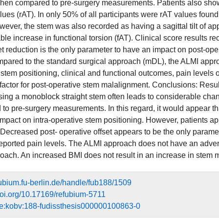
hen compared to pre-surgery measurements. Patients also showed
lues (rAT). In only 50% of all participants were rAT values found 
ever, the stem was also recorded as having a sagittal tilt of app
le increase in functional torsion (fAT). Clinical score results 
et reduction is the only parameter to have an impact on post-opera
ared to the standard surgical approach (mDL), the ALMI approa
stem positioning, clinical and functional outcomes, pain levels o
k factor for post-operative stem malalignment. Conclusions: Resu
sing a monoblock straight stem often leads to considerable cha
to pre-surgery measurements. In this regard, it would appear tha
 impact on intra-operative stem positioning. However, patients 
ecreased post- operative offset appears to be the only parameter
reported pain levels. The ALMI approach does not have an adver
ach. An increased BMI does not result in an increase in stem 
efubium.fu-berlin.de/handle/fub188/1509
.doi.org/10.17169/refubium-5711
de:kobv:188-fudissthesis000000100863-0