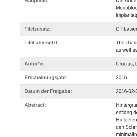
Haupttitel:
Die Änder
Monoblock
Implantat
Titelzusatz:
CT-basier
Titel übersetzt:
The chang
as well a
Autor*in:
Crucius, 
Erscheinungsjahr:
2016
Datum der Freigabe:
2016-02-
Abstract:
Hintergru
entlang d
Hüftgelen
den Schme
minimalin