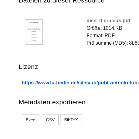
Dateien zu dieser Ressource
diss_d.crucius.pdf
Größe: 1014.KB
Format: PDF
Prüfsumme (MD5): 8b8
Lizenz
https://www.fu-berlin.de/sites/ub/publizieren/re
Metadaten exportieren
Excel
CSV
BibTeX