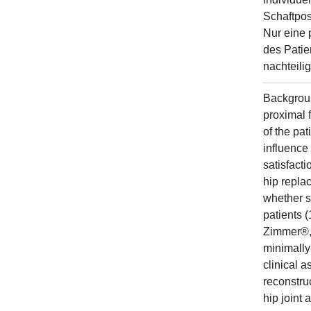
Schaftpos
Nur eine 
des Patie
nachteili
Backgroun
proximal 
of the pa
influence 
satisfact
hip repla
whether s
patients 
Zimmer®, 
minimally
clinical 
reconstru
hip joint 