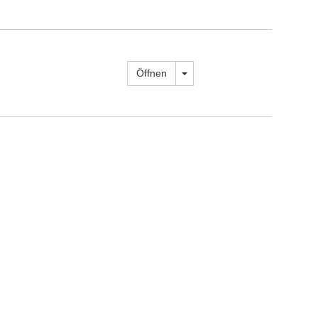
Dropdown öffnen
Öffnen