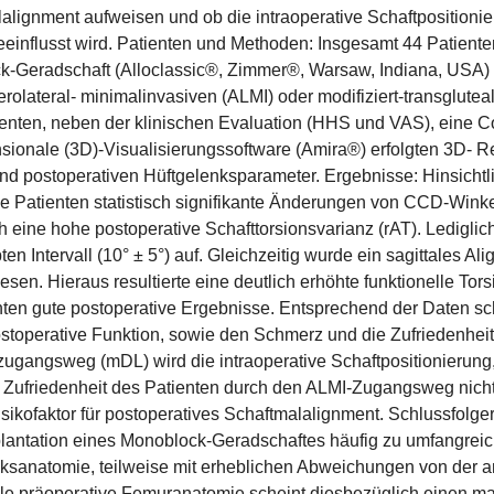
alignment aufweisen und ob die intraoperative Schaftposition
eeinflusst wird. Patienten und Methoden: Insgesamt 44 Patiente
-Geradschaft (Alloclassic®, Zimmer®, Warsaw, Indiana, USA) im
erolateral- minimalinvasiven (ALMI) oder modifiziert-transglut
ienten, neben der klinischen Evaluation (HHS und VAS), eine 
sionale (3D)-Visualisierungssoftware (Amira®) erfolgten 3D- 
und postoperativen Hüftgelenksparameter. Ergebnisse: Hinsichtl
ie Patienten statistisch signifikante Änderungen von CCD-Winkel
ch eine hohe postoperative Schafttorsionsvarianz (rAT). Ledigl
en Intervall (10° ± 5°) auf. Gleichzeitig wurde ein sagittales A
sen. Hieraus resultierte eine deutlich erhöhte funktionelle Torsi
nten gute postoperative Ergebnisse. Entsprechend der Daten sche
ostoperative Funktion, sowie den Schmerz und die Zufriedenheit
ugangsweg (mDL) wird die intraoperative Schaftpositionierung, 
 Zufriedenheit des Patienten durch den ALMI-Zugangsweg nicht n
Risikofaktor für postoperatives Schaftmalalignment. Schlussfolge
lantation eines Monoblock-Geradschaftes häufig zu umfangreic
ksanatomie, teilweise mit erheblichen Abweichungen von der a
lle präoperative Femuranatomie scheint diesbezüglich einen maß