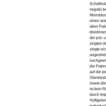
Schaftmal
negativ b
Monoblock
einen ant
allen Pat
dreidimen
der prä- 
zeigten d
zeigte si
angestrebt
nachgewie
die Patie
auf die p
Standardz
sowie die
ist kein 
durch Imp
Hüftgelen
individue