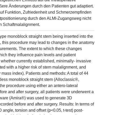
ößere Änderungen durch den Patienten gut adaptiert.
 auf Funktion, Zufriedenheit und Schmerzempfinden
ftpositionierung durch den ALMI-Zugangsweg nicht
en Schaftmalalignment.
pe monoblock straight stem being inserted into the
s, this procedure may lead to changes in the anatomy
asurements. The extent to which these changes
which they influence pain levels and patient
 whether currently established, minimally- invasive
ed with a higher risk of stem malalignment, and
 mass index). Patients and methods: A total of 44
ess monoblock straight stem (Alloclassic®,
e procedure using either an antero-lateral
fore and after surgery, all patients were underwent a
tware (Amira®) was used to generate 3D
corded before and after surgery. Results: In terms of
angle, torsion and offset (p<0.05, t-test) post-