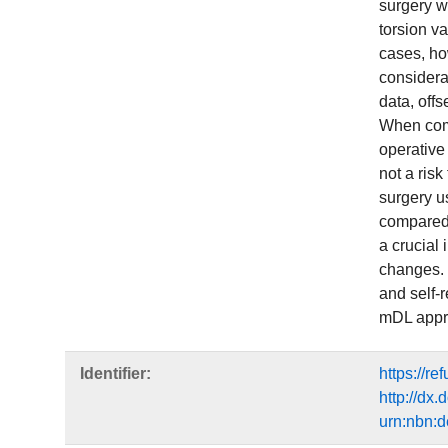
surgery w
torsion va
cases, how
considerab
data, offs
When comp
operative 
not a ris
surgery u
compared 
a crucial
changes. D
and self-
mDL appro
Identifier:
https://r
http://dx
urn:nbn: