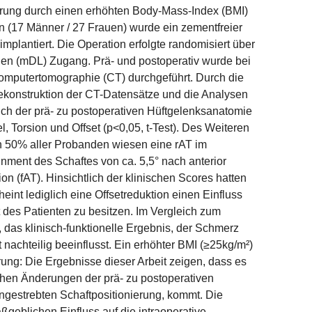
ierung durch einen erhöhten Body-Mass-Index (BMI)
n (17 Männer / 27 Frauen) wurde ein zementfreier
plantiert. Die Operation erfolgte randomisiert über
ealen (mDL) Zugang. Prä- und postoperativ wurde bei
Computertomographie (CT) durchgeführt. Durch die
Rekonstruktion der CT-Datensätze und die Analysen
ich der prä- zu postoperativen Hüftgelenksanatomie
, Torsion und Offset (p<0,05, t-Test). Des Weiteren
ich 50% aller Probanden wiesen eine rAT im
lignment des Schaftes von ca. 5,5° nach anterior
on (fAT). Hinsichtlich der klinischen Scores hatten
int lediglich eine Offsetreduktion einen Einfluss
 des Patienten zu besitzen. Im Vergleich zum
das klinisch-funktionelle Ergebnis, der Schmerz
achteilig beeinflusst. Ein erhöhter BMI (≥25kg/m²)
rung: Die Ergebnisse dieser Arbeit zeigen, dass es
hen Änderungen der prä- zu postoperativen
ngestrebten Schaftpositionierung, kommt. Die
geblichen Einfluss auf die intraoperative