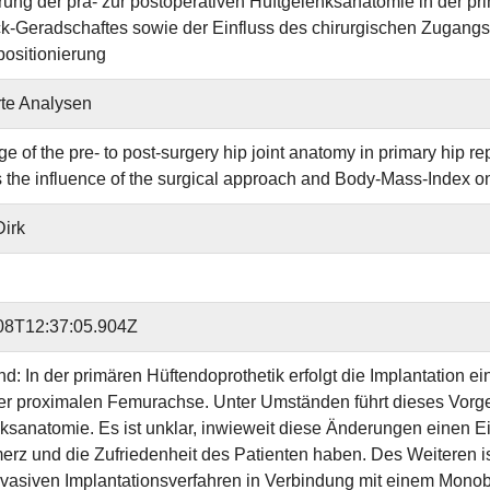
ung der prä- zur postoperativen Hüftgelenksanatomie in der pri
-Geradschaftes sowie der Einfluss des chirurgischen Zugang
positionierung
te Analysen
e of the pre- to post-surgery hip joint anatomy in primary hip 
s the influence of the surgical approach and Body-Mass-Index on
Dirk
08T12:37:05.904Z
nd: In der primären Hüftendoprothetik erfolgt die Implantatio
er proximalen Femurachse. Unter Umständen führt dieses Vorg
ksanatomie. Es ist unklar, inwieweit diese Änderungen einen Ein
rz und die Zufriedenheit des Patienten haben. Des Weiteren ist
vasiven Implantationsverfahren in Verbindung mit einem Monobl