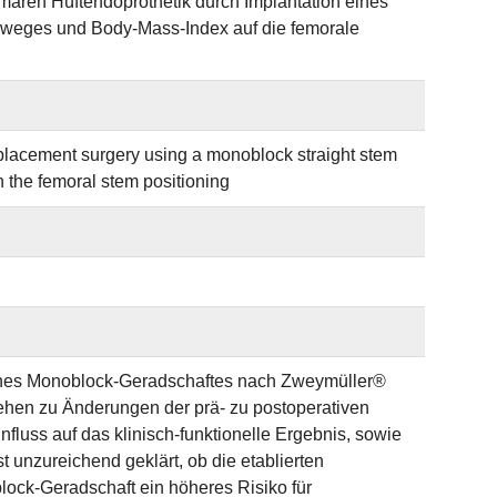
mären Hüftendoprothetik durch Implantation eines
sweges und Body-Mass-Index auf die femorale
replacement surgery using a monoblock straight stem
 the femoral stem positioning
n eines Monoblock-Geradschaftes nach Zweymüller®
ehen zu Änderungen der prä- zu postoperativen
fluss auf das klinisch-funktionelle Ergebnis, sowie
 unzureichend geklärt, ob die etablierten
ock-Geradschaft ein höheres Risiko für