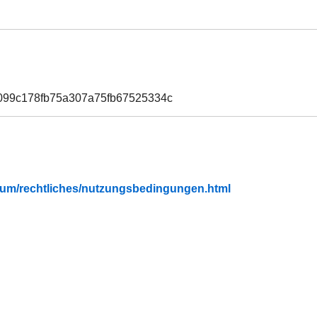
099c178fb75a307a75fb67525334c
fubium/rechtliches/nutzungsbedingungen.html