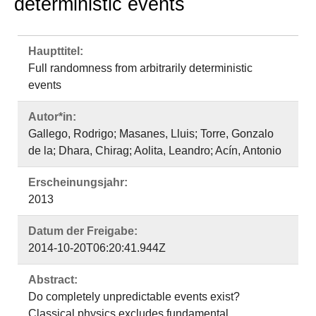
deterministic events
Haupttitel:
Full randomness from arbitrarily deterministic
events
Autor*in:
Gallego, Rodrigo; Masanes, Lluis; Torre, Gonzalo
de la; Dhara, Chirag; Aolita, Leandro; Acín, Antonio
Erscheinungsjahr:
2013
Datum der Freigabe:
2014-10-20T06:20:41.944Z
Abstract:
Do completely unpredictable events exist?
Classical physics excludes fundamental