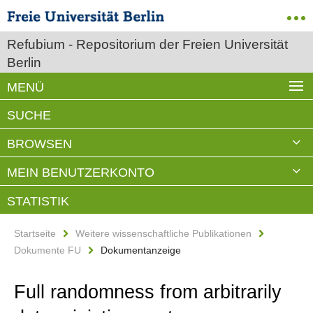
Refubium - Repositorium der Freien Universität
Berlin
MENÜ
SUCHE
BROWSEN
MEIN BENUTZERKONTO
STATISTIK
Startseite
Weitere wissenschaftliche Publikationen
Dokumente FU
Dokumentanzeige
Full randomness from arbitrarily