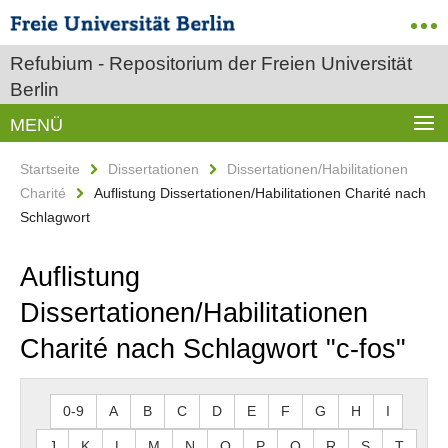
Refubium - Repositorium der Freien Universität
Berlin
MENÜ
Startseite
Dissertationen
Dissertationen/Habilitationen
Charité
Auflistung Dissertationen/Habilitationen Charité nach
Schlagwort
Auflistung
Dissertationen/Habilitationen
Charité nach Schlagwort "c-fos"
0-9
A
B
C
D
E
F
G
H
I
J
K
L
M
N
O
P
Q
R
S
T