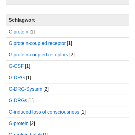
Schlagwort
G protein
[1]
G protein-coupled receptor
[1]
G protein-coupled receptors
[2]
G-CSF
[1]
G-DRG
[1]
G-DRG-System
[2]
G-DRGs
[1]
G-induced loss of consciousness
[1]
G-protein
[2]
G-protein beta5
[1]