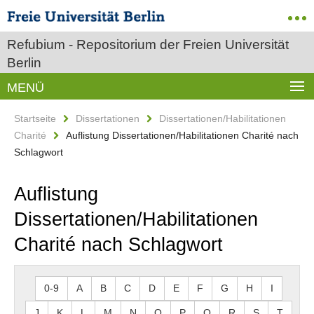
Refubium - Repositorium der Freien Universität
Berlin
MENÜ
Startseite
Dissertationen
Dissertationen/Habilitationen
Charité
Auflistung Dissertationen/Habilitationen Charité nach
Schlagwort
Auflistung
Dissertationen/Habilitationen
Charité nach Schlagwort
0-9
A
B
C
D
E
F
G
H
I
J
K
L
M
N
O
P
Q
R
S
T