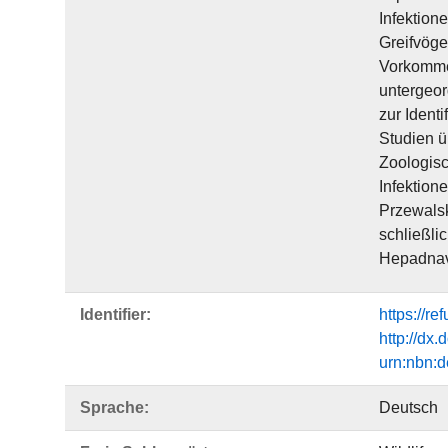
Infektion
Greifvöge
Vorkommen
untergeor
zur Ident
Studien ü
Zoologisc
Infektion
Przewalsk
schließli
Hepadnav
Identifier:
https://r
http://dx
urn:nbn:
Sprache:
Deutsch