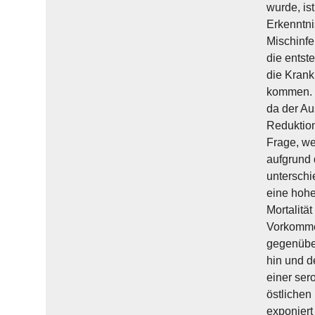
wurde, is
Erkenntni
Mischinfe
die entst
die Krank
kommen. F
da der Au
Reduktion
Frage, w
aufgrund 
unterschi
eine hohe
Mortalitä
Vorkommen
gegenübe
hin und d
einer ser
östlichen
exponiert