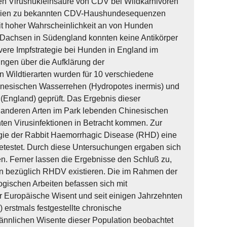
en Virusnukleinsäure von CDV bei Wildkarnivoren
logien zu bekannten CDV-Haushundesequenzen
it hoher Wahrscheinlichkeit an von Hunden
 Dachsen in Südengland konnten keine Antikörper
re Impfstrategie bei Hunden in England im
ngen über die Aufklärung der
 Wildtierarten wurden für 10 verschiedene
inesischen Wasserrehen (Hydropotes inermis) und
England) geprüft. Das Ergebnis dieser
n anderen Arten im Park lebenden Chinesischen
ten Virusinfektionen in Betracht kommen. Zur
gie der Rabbit Haemorrhagic Disease (RHD) eine
testet. Durch diese Untersuchungen ergaben sich
sen. Ferner lassen die Ergebnisse den Schluß zu,
n bezüglich RHDV existieren. Die im Rahmen der
gischen Arbeiten befassen sich mit
er Europäische Wisent und seit einigen Jahrzehnten
erstmals festgestellte chronische
männlichen Wisente dieser Population beobachtet