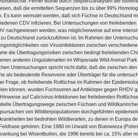
Hundedichte. Ferner wurde durch Sequenzanalysen der isoliert
esen, daß die ermittelten Sequenzen bis zu über 99% Homo
. Es kann vermutet werden, daß sich Füchse in Deutschland m
edenen CDV infizieren. Bei Untersuchungen von freilebenden
 nachgewiesen werden, was möglicherweise auf eine intensive
 zu Deutschland zurückzuführen ist. Im Rahmen der Untersuchu
ngsmöglichkeiten von Virusinfektionen zwischen verschiedenen
me die Übertragungsrisiken zwischen bedingt freilebenden Ch
enen anderen Ungulatenarten im Whipsnade Wild Animal Park (
chen Untersuchungen spricht nicht dafür, daß die zwischen de
e als bedeutende Reservoire oder Überträger für die untersuch
er Frage, ob freilebende Rotfüchse im Rahmen der Epidemiolo
elen können, wurden Fuchsseren auf Antikörper gegen RHDV ge
 Hinweise auf Calicivirus-Infektionen bei freilebenden Rotfüch
ntielle Übertragungswege zwischen Füchsen und Wildkaninche
ursachen von Wildtierpopulationen durchgeführten epidemiolo
skrankheiten bei bedrohten Wildtierarten, zu denen in Europa d
Feldhase gehören. Eine 1980 im Urwald von Bialowieza (Polen) 
krankung bei Wisentbullen, die 1996 bereits bei ca. 15% aller 