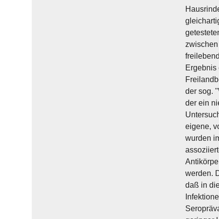
Hausrinde
gleichart
getestete
zwischen 
freileben
Ergebnis 
Freilandb
der sog. 
der ein n
Untersuch
eigene, v
wurden im
assoziier
Antikörp
werden. D
daß in di
Infektion
Seropräva