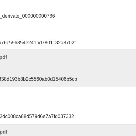
_derivate_000000000736
db76c596854e241bd7801132a8702f
pdf
7338d193b8b2c5560ab0d15406b5cb
52dc008ca88d579d6e7a7fd037332
pdf