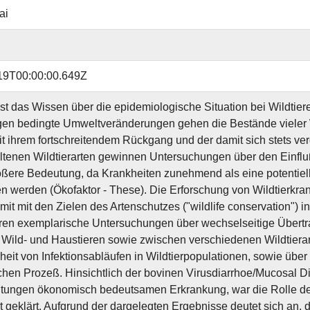
ai
19T00:00:00.649Z
ist das Wissen über die epidemiologische Situation bei Wildtie
en bedingte Umweltveränderungen gehen die Bestände vieler W
it ihrem fortschreitendem Rückgang und der damit sich stets v
eltenen Wildtierarten gewinnen Untersuchungen über den Einflu
ßere Bedeutung, da Krankheiten zunehmend als eine potentielle 
 werden (Ökofaktor - These). Die Erforschung von Wildtierkran
mit mit den Zielen des Artenschutzes ("wildlife conservation") 
ren exemplarische Untersuchungen über wechselseitige Übertr
Wild- und Haustieren sowie zwischen verschiedenen Wildtierar
eit von Infektionsabläufen in Wildtierpopulationen, sowie über 
chen Prozeß. Hinsichtlich der bovinen Virusdiarrhoe/Mucosal D
tungen ökonomisch bedeutsamen Erkrankung, war die Rolle de
t geklärt. Aufgrund der dargelegten Ergebnisse deutet sich an,