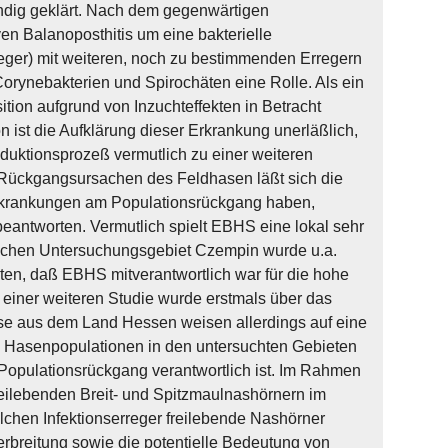
tändig geklärt. Nach dem gegenwärtigen
ven Balanoposthitis um eine bakterielle
reger) mit weiteren, noch zu bestimmenden Erregern
orynebakterien und Spirochäten eine Rolle. Als ein
tion aufgrund von Inzuchteffekten in Betracht
 ist die Aufklärung dieser Erkrankung unerläßlich,
uktionsprozeß vermutlich zu einer weiteren
r Rückgangsursachen des Feldhasen läßt sich die
rkrankungen am Populationsrückgang haben,
eantworten. Vermutlich spielt EBHS eine lokal sehr
ischen Untersuchungsgebiet Czempin wurde u.a.
ten, daß EBHS mitverantwortlich war für die hohe
n einer weiteren Studie wurde erstmals über das
e aus dem Land Hessen weisen allerdings auf eine
 Hasenpopulationen in den untersuchten Gebieten
Populationsrückgang verantwortlich ist. Im Rahmen
reilebenden Breit- und Spitzmaulnashörnern im
lchen Infektionserreger freilebende Nashörner
erbreitung sowie die potentielle Bedeutung von