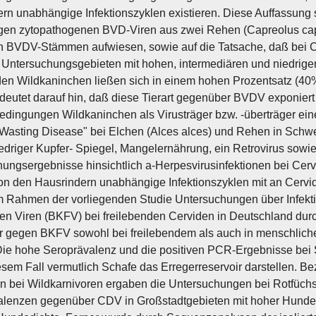
rn unabhängige Infektionszyklen existieren. Diese Auffassung stü
igen zytopathogenen BVD-Viren aus zwei Rehen (Capreolus capr
n BVDV-Stämmen aufwiesen, sowie auf die Tatsache, daß bei C
Untersuchungsgebieten mit hohen, intermediären und niedrig
den Wildkaninchen ließen sich in einem hohen Prozentsatz (4
deutet darauf hin, daß diese Tierart gegenüber BVDV exponiert i
edingungen Wildkaninchen als Virusträger bzw. -überträger eine
"Wasting Disease" bei Elchen (Alces alces) und Rehen in Schweden
iedriger Kupfer- Spiegel, Mangelernährung, ein Retrovirus sow
ungsergebnisse hinsichtlich a-Herpesvirusinfektionen bei Cervi
on den Hausrindern unabhängige Infektionszyklen mit an Cervi
 Rahmen der vorliegenden Studie Untersuchungen über Infektio
ten Viren (BKFV) bei freilebenden Cerviden in Deutschland dur
er gegen BKFV sowohl bei freilebendem als auch in menschli
ie hohe Seroprävalenz und die positiven PCR-Ergebnisse bei S
esem Fall vermutlich Schafe das Erregerreservoir darstellen. B
en bei Wildkarnivoren ergaben die Untersuchungen bei Rotfüchs
lenzen gegenüber CDV in Großstadtgebieten mit hoher Hundedi