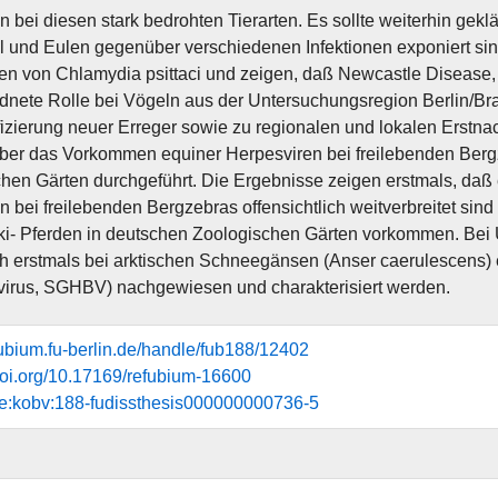
en bei diesen stark bedrohten Tierarten. Es sollte weiterhin ge
l und Eulen gegenüber verschiedenen Infektionen exponiert sind
 von Chlamydia psittaci und zeigen, daß Newcastle Disease, 
dnete Rolle bei Vögeln aus der Untersuchungsregion Berlin/
ifizierung neuer Erreger sowie zu regionalen und lokalen Erstn
ber das Vorkommen equiner Herpesviren bei freilebenden Berg
hen Gärten durchgeführt. Die Ergebnisse zeigen erstmals, daß
en bei freilebenden Bergzebras offensichtlich weitverbreitet si
i- Pferden in deutschen Zoologischen Gärten vorkommen. Bei
ch erstmals bei arktischen Schneegänsen (Anser caerulescens
irus, SGHBV) nachgewiesen und charakterisiert werden.
efubium.fu-berlin.de/handle/fub188/12402
.doi.org/10.17169/refubium-16600
de:kobv:188-fudissthesis000000000736-5