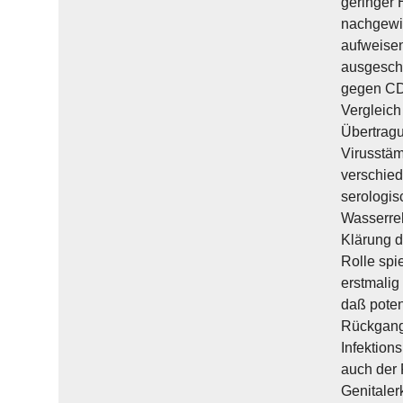
geringer 
nachgewi
aufweisen
ausgeschi
gegen CDV
Vergleich
Übertragu
Virusstäm
verschied
serologis
Wasserreh
Klärung d
Rolle spi
erstmalig
daß pote
Rückgangs
Infektion
auch der 
Genitaler