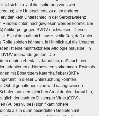
tzt sich u.a. auf die Isolierung von zwei
eolus), die Unterschiede zu allen anderen
erviden kein Unterschied in der Seroprävalenz
en Rinderdichten nachgewiesen werden konnte. Bei
0%) Antikörper gegen BVDV nachweisen. Dieses
st. Es ist deshalb nicht auszuschließen, daß unter
 Rolle spielen könnten. In Hinblick auf die Ursache
 ist eine multifaktorielle Ätiologie plausibel, in
ie BVDV ineinandergreifen. Die
den deuten ebenfalls darauf hin, daß auch hier
den adaptierten a-Herpesviren vorkommen. Erstmals
nen mit Bösartigem Katarrhalfieber (BKF)-
chgeführt. In dieser Untersuchung konnten
cher Obhut gehaltenem Damwild nachgewiesen
chafen aus dem gleichen Areal deuten darauf hin,
ezüglich der caninen Distemper Virus (CDV)-
en (Vulpes vulpes) signifikant höhere
chte als in dünn besiedelten Gebieten mit