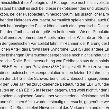
t hinsichtlich ihrer Ätiologie und Pathogenese noch nicht volls
sstand handelt es sich bei dieser nekrotisierenden und ulzerati
ktion, bei der Fusobacterium necrophorum (als ursächlicher Er
ehenden Nekrosen verursacht. Vermutlich spielen hierbei auch C
heit begünstigender Faktor könnte auch eine genetische Disposi
ür den Fortbestand der größten freilebenden Wisent-Population
sfall eines zunehmenden Anteils männlicher Wisente am Reprod
 der genetischen Variabilität führt. Im Rahmen der Klärung de
elchen Anteil das Brown Hare Syndrome (EBHS) und andere E
der bisherigen Untersuchungsergebnisse noch nicht eindeutig b
edliche Rolle. Bei Untersuchung von Feldhasen aus dem poln
 EBHS-Antikörper-Prävalenz (38%) festgestellt. Es ist zu vermu
t dieser polnischen Hasenpopulation in den letzten 10 Jahren. I
 der EBHS in der Schweiz berichtet. Untersuchungsergebniss
r den 80er Jahren zurückgehende Bedeutung der EBHS für die
euten an, daß EBHS in Hessen gegenwärtig wohl nicht für den 
oepidemiologischen Studie über verschiedene Infektionen bei f
 und südlichen Afrika wurde erstmalig untersucht, gegenüber we
 sind. Die Studie liefert Hinweise auf das Vorkommen und die V