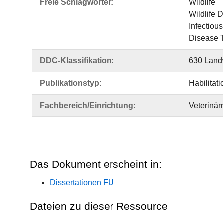
Freie Schlagwörter:
Wildlife
Wildlife 
Infectiou
Disease 
DDC-Klassifikation:
630 Landw
Publikationstyp:
Habilitati
Fachbereich/Einrichtung:
Veterinär
Das Dokument erscheint in:
Dissertationen FU
Dateien zu dieser Ressource