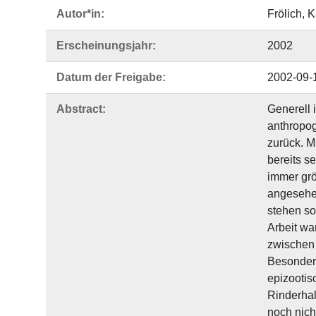
Autor*in:
Frölich, K
Erscheinungsjahr:
2002
Datum der Freigabe:
2002-09-
Abstract:
Generell 
anthropog
zurück. M
bereits s
immer grö
angesehen
stehen so
Arbeit wa
zwischen 
Besonderh
epizootis
Rinderhal
noch nich