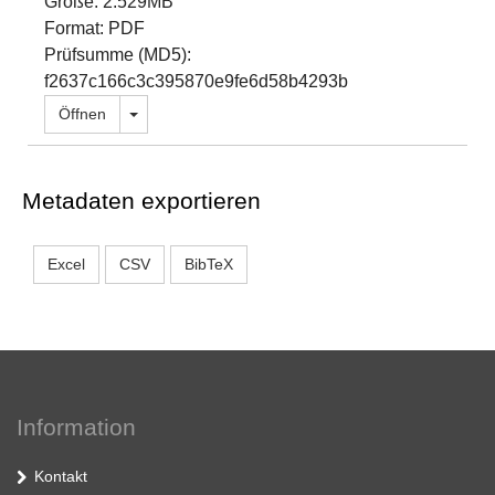
Größe: 2.529MB
Format: PDF
Prüfsumme (MD5):
f2637c166c3c395870e9fe6d58b4293b
Dropdown öffnen
Öffnen
Metadaten exportieren
Excel
CSV
BibTeX
Information
Kontakt