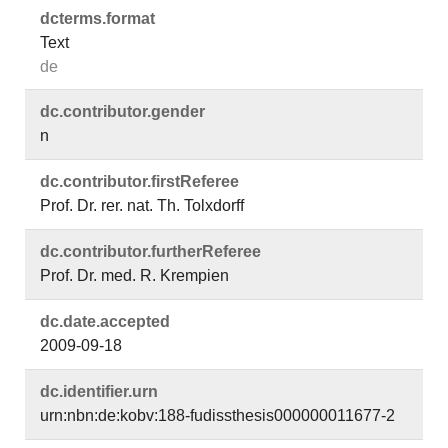
dcterms.​format
Text
de
dc.​contributor.​gender
n
dc.​contributor.​firstReferee
Prof. Dr. rer. nat. Th. Tolxdorff
dc.​contributor.​furtherReferee
Prof. Dr. med. R. Krempien
dc.​date.​accepted
2009-09-18
dc.​identifier.​urn
urn:nbn:de:kobv:188-fudissthesis000000011677-2