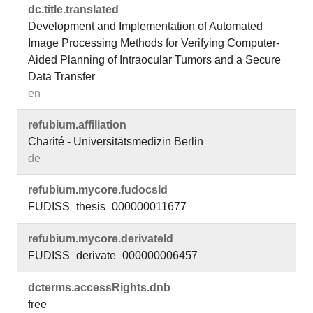
dc.​title.​translated
Development and Implementation of Automated
Image Processing Methods for Verifying Computer-
Aided Planning of Intraocular Tumors and a Secure
Data Transfer
en
refubium.​affiliation
Charité - Universitätsmedizin Berlin
de
refubium.​mycore.​fudocsId
FUDISS_thesis_000000011677
refubium.​mycore.​derivateId
FUDISS_derivate_000000006457
dcterms.​accessRights.​dnb
free