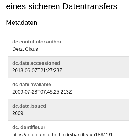
eines sicheren Datentransfers
Metadaten
dc.​contributor.​author
Derz, Claus
dc.​date.​accessioned
2018-06-07T21:27:23Z
dc.​date.​available
2009-07-28T07:45:25.213Z
dc.​date.​issued
2009
dc.​identifier.​uri
https://refubium.fu-berlin.de/handle/fub188/7911