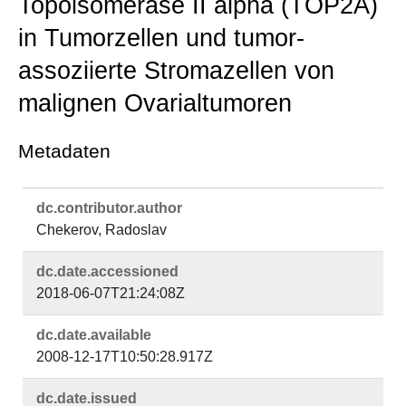
Topoisomerase II alpha (TOP2A)
in Tumorzellen und tumor-
assoziierte Stromazellen von
malignen Ovarialtumoren
Metadaten
dc.​contributor.​author
Chekerov, Radoslav
dc.​date.​accessioned
2018-06-07T21:24:08Z
dc.​date.​available
2008-12-17T10:50:28.917Z
dc.​date.​issued