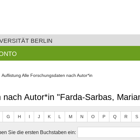
VERSITÄT BERLIN
KONTO
Auflistung Alle Forschungsdaten nach Autor*in
n nach Autor*in "Farda-Sarbas, Maria
G
H
I
J
K
L
M
N
O
P
Q
R
S
en Sie die ersten Buchstaben ein: