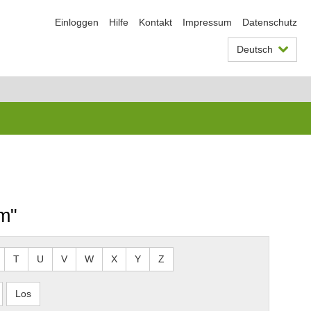
Einloggen
Hilfe
Kontakt
Impressum
Datenschutz
Deutsch
m"
T
U
V
W
X
Y
Z