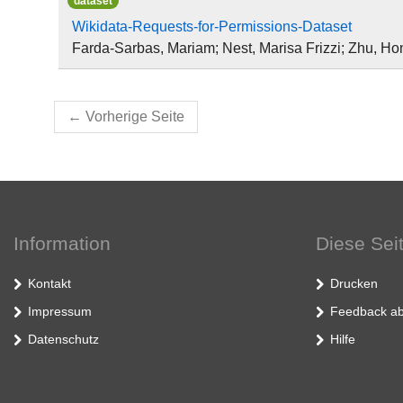
dataset
Wikidata-Requests-for-Permissions-Dataset
Farda-Sarbas, Mariam; Nest, Marisa Frizzi; Zhu, Ho
←
Vorherige Seite
Information
Diese Sei
Kontakt
Drucken
Impressum
Feedback ab
Datenschutz
Hilfe