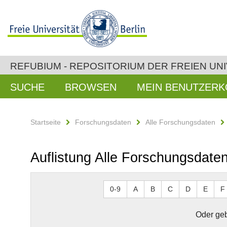
REFUBIUM - REPOSITORIUM DER FREIEN UNI
SUCHE
BROWSEN
MEIN BENUTZER
Startseite
Forschungsdaten
Alle Forschungsdaten
Auflistung Alle Forschungsdate
0-9
A
B
C
D
E
F
Oder geb