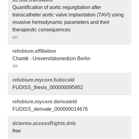
Quantification of aortic regurgitation after
transcatheter aortic valve implantation (TAVI) using
invasive hemodynamic parameters and their
therapeutic consequences
en
refubium.​affiliation
Charité - Universitätsmedizin Berlin
de
refubium.​mycore.​fudocsId
FUDISS_thesis_000000095952
refubium.​mycore.​derivateId
FUDISS_derivate_000000014676
dcterms.​accessRights.​dnb
free