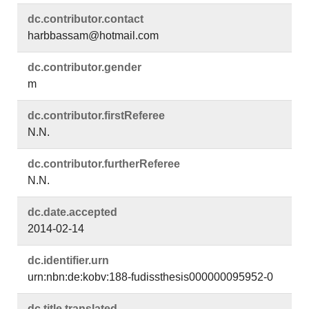
dc.​contributor.​contact
harbbassam@hotmail.com
dc.​contributor.​gender
m
dc.​contributor.​firstReferee
N.N.
dc.​contributor.​furtherReferee
N.N.
dc.​date.​accepted
2014-02-14
dc.​identifier.​urn
urn:nbn:de:kobv:188-fudissthesis000000095952-0
dc.​title.​translated