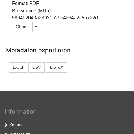
Format: PDF
Prüfsumme (MD5):
589402049a23931a29e4264a2c5b722d
Dropdown öffnen
Öffnen
Metadaten exportieren
Excel
CSV
BibTeX
Information
Kontakt