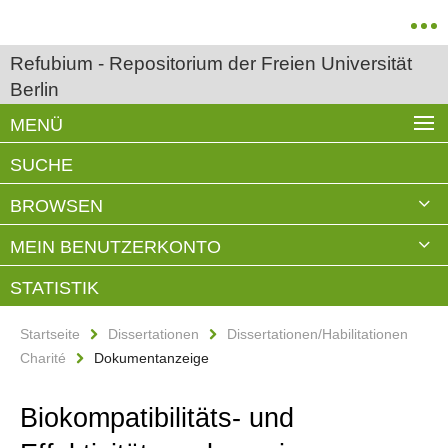
Refubium - Repositorium der Freien Universität
Berlin
MENÜ
SUCHE
BROWSEN
MEIN BENUTZERKONTO
STATISTIK
Startseite
Dissertationen
Dissertationen/Habilitationen
Charité
Dokumentanzeige
Biokompatibilitäts- und