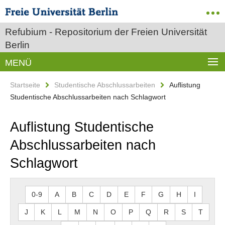
Refubium - Repositorium der Freien Universität
Berlin
MENÜ
Startseite
Studentische Abschlussarbeiten
Auflistung
Studentische Abschlussarbeiten nach Schlagwort
Auflistung Studentische
Abschlussarbeiten nach
Schlagwort
0-9
A
B
C
D
E
F
G
H
I
J
K
L
M
N
O
P
Q
R
S
T