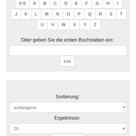
0-9
A
B
C
D
E
F
G
H
I
J
K
L
M
N
O
P
Q
R
S
T
U
V
W
X
Y
Z
Oder geben Sie die ersten Buchstaben ein:
Sortierung:
Ergebnisse: