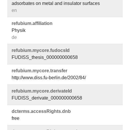
adsorbates on metal and insulator surfaces
en
refubium.​affiliation
Physik
de
refubium.​mycore.​fudocsId
FUDISS_thesis_000000000658
refubium.​mycore.​transfer
http://www.diss.fu-berlin.de/2002/84/
refubium.​mycore.​derivateId
FUDISS_derivate_000000000658
dcterms.​accessRights.​dnb
free