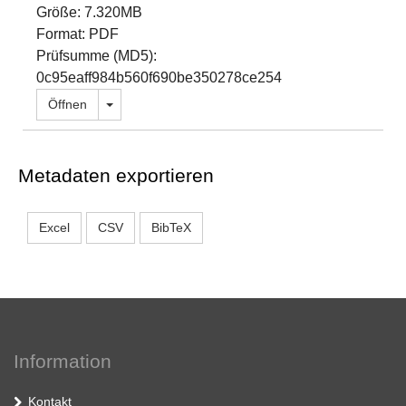
Größe: 7.320MB
Format: PDF
Prüfsumme (MD5):
0c95eaff984b560f690be350278ce254
Dropdown öffnen
Öffnen
Metadaten exportieren
Excel
CSV
BibTeX
Information
Kontakt