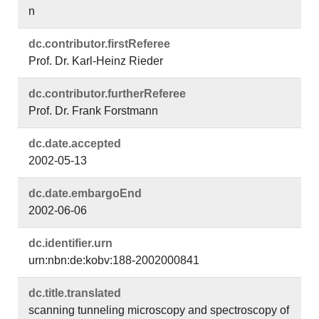
n
dc.​contributor.​firstReferee
Prof. Dr. Karl-Heinz Rieder
dc.​contributor.​furtherReferee
Prof. Dr. Frank Forstmann
dc.​date.​accepted
2002-05-13
dc.​date.​embargoEnd
2002-06-06
dc.​identifier.​urn
urn:nbn:de:kobv:188-2002000841
dc.​title.​translated
scanning tunneling microscopy and spectroscopy of