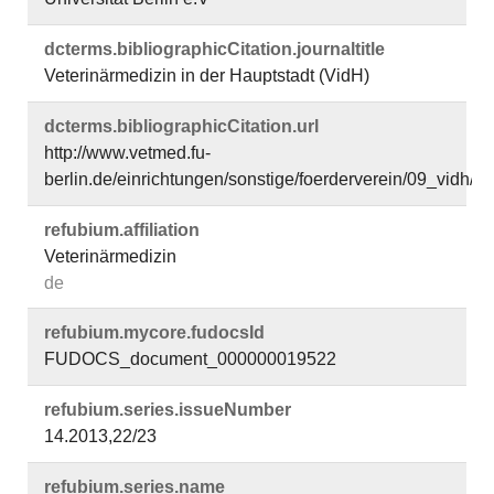
dcterms.​bibliographicCitation.​journaltitle
Veterinärmedizin in der Hauptstadt (VidH)
dcterms.​bibliographicCitation.​url
http://www.vetmed.fu-
berlin.de/einrichtungen/sonstige/foerderverein/09_vidh/
refubium.​affiliation
Veterinärmedizin
de
refubium.​mycore.​fudocsId
FUDOCS_document_000000019522
refubium.​series.​issueNumber
14.2013,22/23
refubium.​series.​name