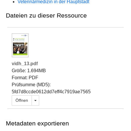
Veterinärmedizin in der Hauptstadt
Dateien zu dieser Ressource
vidh_13.pdf
Größe: 1.694MB
Format: PDF
Prüfsumme (MD5):
5fd7d8ccde0612dd7eff4c7919ae7565
Dropdown öffnen
Öffnen
Metadaten exportieren