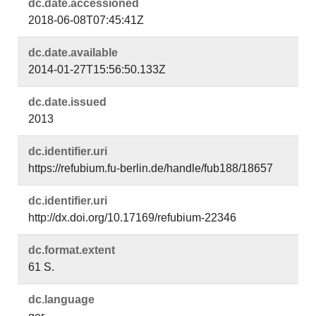
dc.​date.​accessioned
2018-06-08T07:45:41Z
dc.​date.​available
2014-01-27T15:56:50.133Z
dc.​date.​issued
2013
dc.​identifier.​uri
https://refubium.fu-berlin.de/handle/fub188/18657
dc.​identifier.​uri
http://dx.doi.org/10.17169/refubium-22346
dc.​format.​extent
61 S.
dc.​language