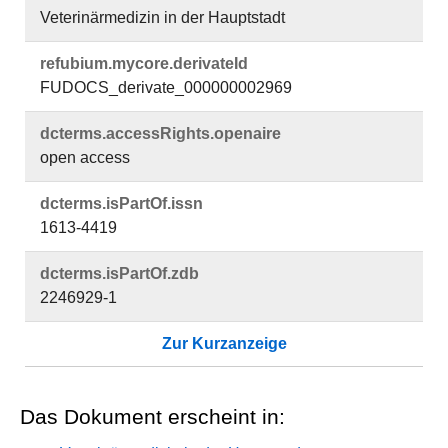
Veterinärmedizin in der Hauptstadt
refubium.​mycore.​derivateId
FUDOCS_derivate_000000002969
dcterms.​accessRights.​openaire
open access
dcterms.​isPartOf.​issn
1613-4419
dcterms.​isPartOf.​zdb
2246929-1
Zur Kurzanzeige
Das Dokument erscheint in: