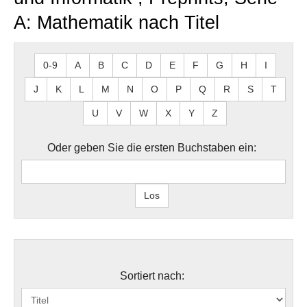
A: Mathematik nach Titel
0-9
A
B
C
D
E
F
G
H
I
J
K
L
M
N
O
P
Q
R
S
T
U
V
W
X
Y
Z
Oder geben Sie die ersten Buchstaben ein:
Sortiert nach: