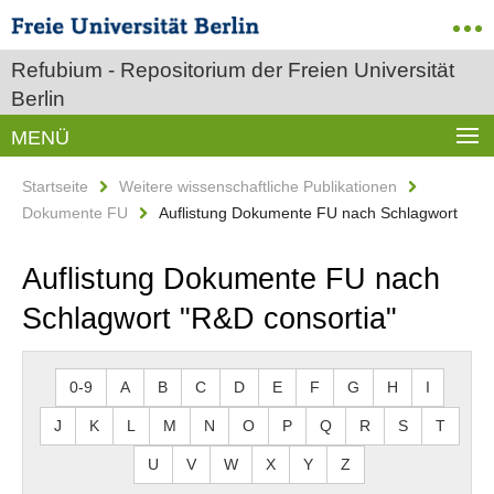
Refubium - Repositorium der Freien Universität
Berlin
MENÜ
Startseite
Weitere wissenschaftliche Publikationen
Dokumente FU
Auflistung Dokumente FU nach Schlagwort
Auflistung Dokumente FU nach
Schlagwort "R&D consortia"
0-9
A
B
C
D
E
F
G
H
I
J
K
L
M
N
O
P
Q
R
S
T
U
V
W
X
Y
Z