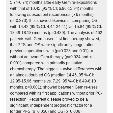
5.74-6.74) months after early Gem re-expositions
with that of 10.45 (95 % CI: 6.96-13.94) months
following subsequent recurrences (≥ 6 months)
(p=0.273); this showed likewise in comparing OS,
with 14.42 (95 % CI: 4.44-24.41) vs. 15.84 (95 % CI:
13.49-18.18) months (p=0.439). The analysis of 462
patients with Gem-based first-line therapy showed,
that PFS and OS were significantly longer after
previous operations with (p=0.028 and 0.01) or
without adjuvant Gem-therapy (p=0.024 and <
0.001) compared with primarily palliative
chemotherapy. The biggest survival differences with
an almost doubled OS (median 14.46, 95 %-CI:
12.95-15.96 months vs. 7.29, 95 %-CI: 6.49-8.10
months, p=0.001), showed between Gem re-uses
compared with its first applications without prior PC-
resection. Recurrent disease proved to be a
significant, independent prognostic factor for a
longer PFS (p=0.050) and OS (p=0.006).