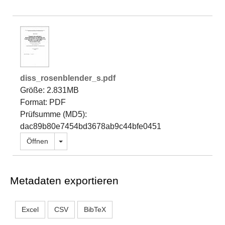
diss_rosenblender_s.pdf
Größe: 2.831MB
Format: PDF
Prüfsumme (MD5):
dac89b80e7454bd3678ab9c44bfe0451
Dropdown öffnen
Öffnen
Metadaten exportieren
Excel
CSV
BibTeX