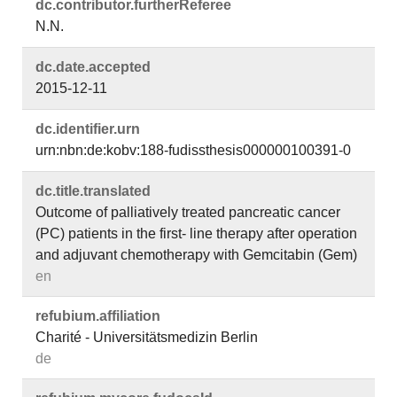
dc.​contributor.​furtherReferee
N.N.
dc.​date.​accepted
2015-12-11
dc.​identifier.​urn
urn:nbn:de:kobv:188-fudissthesis000000100391-0
dc.​title.​translated
Outcome of palliatively treated pancreatic cancer
(PC) patients in the first- line therapy after operation
and adjuvant chemotherapy with Gemcitabin (Gem)
en
refubium.​affiliation
Charité - Universitätsmedizin Berlin
de