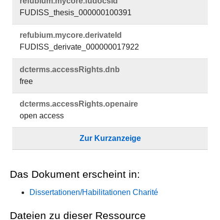
refubium.​mycore.​fudocsId
FUDISS_thesis_000000100391
refubium.​mycore.​derivateId
FUDISS_derivate_000000017922
dcterms.​accessRights.​dnb
free
dcterms.​accessRights.​openaire
open access
Zur Kurzanzeige
Das Dokument erscheint in:
Dissertationen/Habilitationen Charité
Dateien zu dieser Ressource