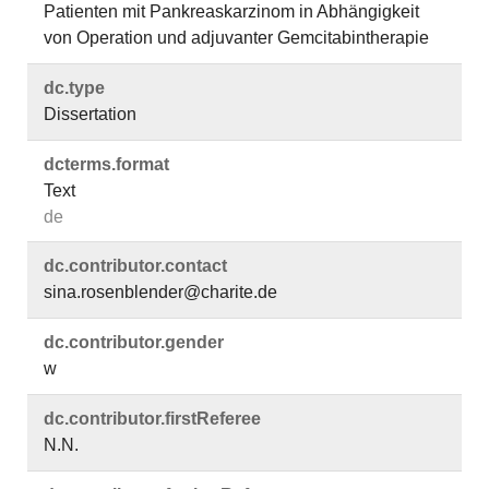
Patienten mit Pankreaskarzinom in Abhängigkeit
von Operation und adjuvanter Gemcitabintherapie
dc.​type
Dissertation
dcterms.​format
Text
de
dc.​contributor.​contact
sina.rosenblender@charite.de
dc.​contributor.​gender
w
dc.​contributor.​firstReferee
N.N.