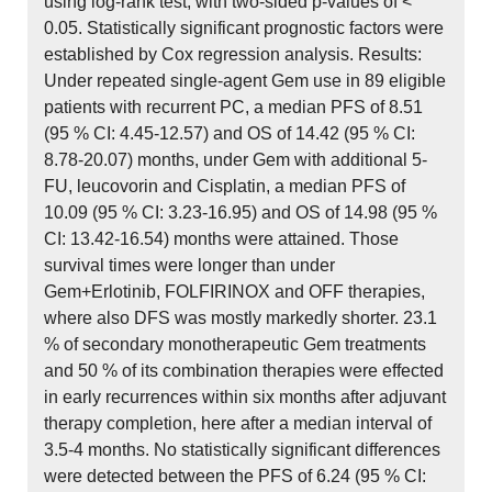
using log-rank test, with two-sided p-values of <
0.05. Statistically significant prognostic factors were
established by Cox regression analysis. Results:
Under repeated single-agent Gem use in 89 eligible
patients with recurrent PC, a median PFS of 8.51
(95 % CI: 4.45-12.57) and OS of 14.42 (95 % CI:
8.78-20.07) months, under Gem with additional 5-
FU, leucovorin and Cisplatin, a median PFS of
10.09 (95 % CI: 3.23-16.95) and OS of 14.98 (95 %
CI: 13.42-16.54) months were attained. Those
survival times were longer than under
Gem+Erlotinib, FOLFIRINOX and OFF therapies,
where also DFS was mostly markedly shorter. 23.1
% of secondary monotherapeutic Gem treatments
and 50 % of its combination therapies were effected
in early recurrences within six months after adjuvant
therapy completion, here after a median interval of
3.5-4 months. No statistically significant differences
were detected between the PFS of 6.24 (95 % CI: