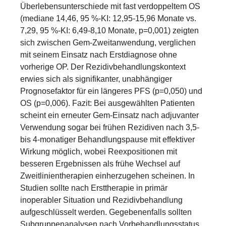
Überlebensunterschiede mit fast verdoppeltem OS
(mediane 14,46, 95 %-KI: 12,95-15,96 Monate vs.
7,29, 95 %-KI: 6,49-8,10 Monate, p=0,001) zeigten
sich zwischen Gem-Zweitanwendung, verglichen
mit seinem Einsatz nach Erstdiagnose ohne
vorherige OP. Der Rezidivbehandlungskontext
erwies sich als signifikanter, unabhängiger
Prognosefaktor für ein längeres PFS (p=0,050) und
OS (p=0,006). Fazit: Bei ausgewählten Patienten
scheint ein erneuter Gem-Einsatz nach adjuvanter
Verwendung sogar bei frühen Rezidiven nach 3,5-
bis 4-monatiger Behandlungspause mit effektiver
Wirkung möglich, wobei Reexpositionen mit
besseren Ergebnissen als frühe Wechsel auf
Zweitlinientherapien einherzugehen scheinen. In
Studien sollte nach Ersttherapie in primär
inoperabler Situation und Rezidivbehandlung
aufgeschlüsselt werden. Gegebenenfalls sollten
Subgruppenanalysen nach Vorbehandlungsstatus