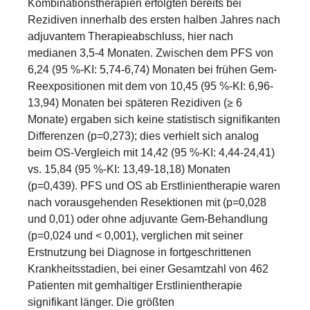
Kombinationstherapien erfolgten bereits bei
Rezidiven innerhalb des ersten halben Jahres nach
adjuvantem Therapieabschluss, hier nach
medianen 3,5-4 Monaten. Zwischen dem PFS von
6,24 (95 %-KI: 5,74-6,74) Monaten bei frühen Gem-
Reexpositionen mit dem von 10,45 (95 %-KI: 6,96-
13,94) Monaten bei späteren Rezidiven (≥ 6
Monate) ergaben sich keine statistisch signifikanten
Differenzen (p=0,273); dies verhielt sich analog
beim OS-Vergleich mit 14,42 (95 %-KI: 4,44-24,41)
vs. 15,84 (95 %-KI: 13,49-18,18) Monaten
(p=0,439). PFS und OS ab Erstlinientherapie waren
nach vorausgehenden Resektionen mit (p=0,028
und 0,01) oder ohne adjuvante Gem-Behandlung
(p=0,024 und < 0,001), verglichen mit seiner
Erstnutzung bei Diagnose in fortgeschrittenen
Krankheitsstadien, bei einer Gesamtzahl von 462
Patienten mit gemhaltiger Erstlinientherapie
signifikant länger. Die größten