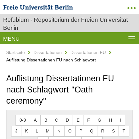
Refubium - Repositorium der Freien Universität
Berlin
MENÜ
Startseite
Dissertationen
Dissertationen FU
Auflistung Dissertationen FU nach Schlagwort
Auflistung Dissertationen FU
nach Schlagwort "Oath
ceremony"
0-9
A
B
C
D
E
F
G
H
I
J
K
L
M
N
O
P
Q
R
S
T