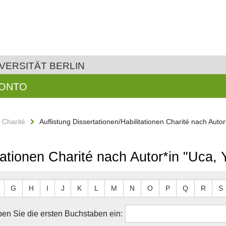
VERSITÄT BERLIN
KONTO
n Charité
Auflistung Dissertationen/Habilitationen Charité nach Autor
itationen Charité nach Autor*in "Uca,
G
H
I
J
K
L
M
N
O
P
Q
R
S
en Sie die ersten Buchstaben ein: