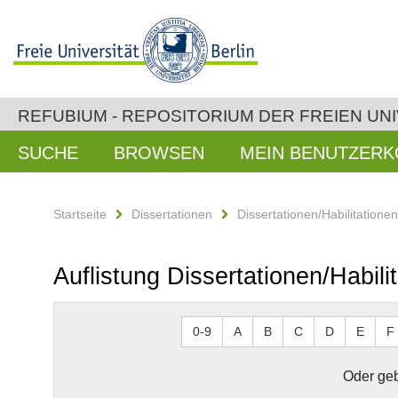
REFUBIUM - REPOSITORIUM DER FREIEN UNI
SUCHE
BROWSEN
MEIN BENUTZER
Startseite
Dissertationen
Dissertationen/Habilitatione
Auflistung Dissertationen/Habil
0-9
A
B
C
D
E
F
Oder geb