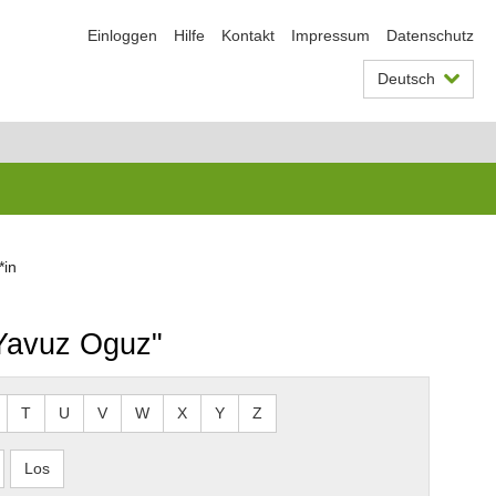
Einloggen
Hilfe
Kontakt
Impressum
Datenschutz
Deutsch
*in
 Yavuz Oguz"
T
U
V
W
X
Y
Z