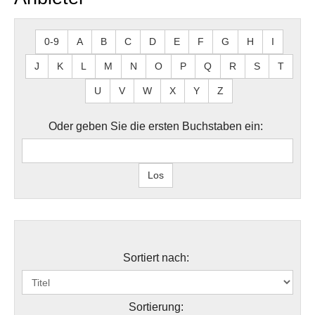
0-9
A
B
C
D
E
F
G
H
I
J
K
L
M
N
O
P
Q
R
S
T
U
V
W
X
Y
Z
Oder geben Sie die ersten Buchstaben ein:
Sortiert nach:
Sortierung: