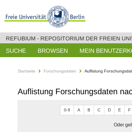
REFUBIUM - REPOSITORIUM DER FREIEN UNI
SUCHE
BROWSEN
MEIN BENUTZER
Startseite
Forschungsdaten
Auflistung Forschungsd
Auflistung Forschungsdaten n
0-9
A
B
C
D
E
F
Oder geb