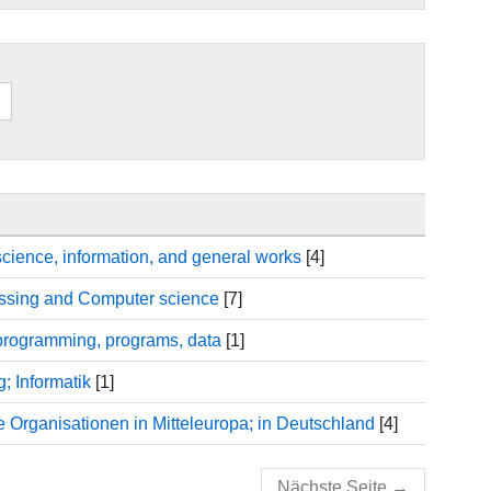
ience, information, and general works
[4]
essing and Computer science
[7]
programming, programs, data
[1]
; Informatik
[1]
 Organisationen in Mitteleuropa; in Deutschland
[4]
Nächste Seite
→