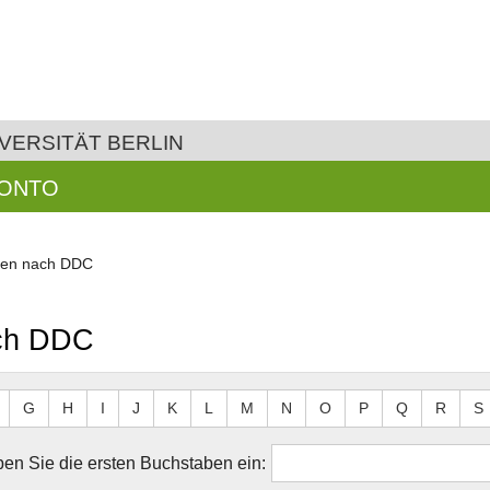
VERSITÄT BERLIN
KONTO
aten nach DDC
ach DDC
G
H
I
J
K
L
M
N
O
P
Q
R
S
en Sie die ersten Buchstaben ein: