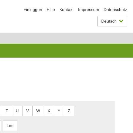
Einloggen
Hilfe
Kontakt
Impressum
Datenschutz
Deutsch
T
U
V
W
X
Y
Z