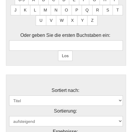
J
K
L
M
N
O
P
Q
R
S
T
U
V
W
X
Y
Z
Oder geben Sie die ersten Buchstaben ein:
Sortiert nach:
Sortierung:
Ergebnisse: