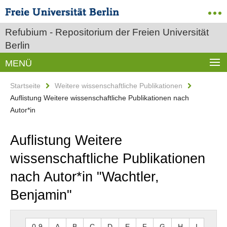
Refubium - Repositorium der Freien Universität
Berlin
MENÜ
Startseite
Weitere wissenschaftliche Publikationen
Auflistung Weitere wissenschaftliche Publikationen nach
Autor*in
Auflistung Weitere
wissenschaftliche Publikationen
nach Autor*in "Wachtler,
Benjamin"
0-9
A
B
C
D
E
F
G
H
I