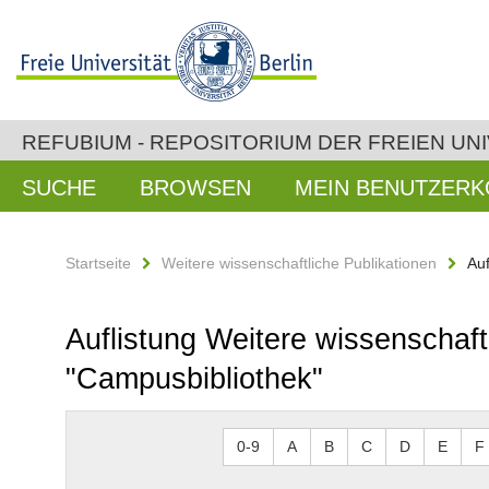
REFUBIUM - REPOSITORIUM DER FREIEN UNI
SUCHE
BROWSEN
MEIN BENUTZER
Startseite
Weitere wissenschaftliche Publikationen
Auf
Auflistung Weitere wissenschaft
"Campusbibliothek"
0-9
A
B
C
D
E
F