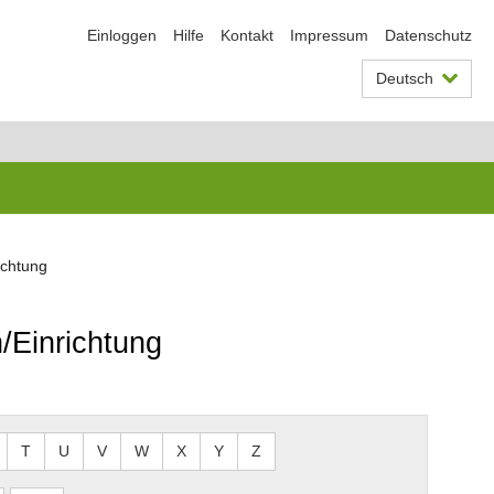
Einloggen
Hilfe
Kontakt
Impressum
Datenschutz
Deutsch
ichtung
/Einrichtung
T
U
V
W
X
Y
Z