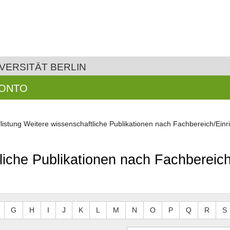
VERSITÄT BERLIN
KONTO
listung Weitere wissenschaftliche Publikationen nach Fachbereich/Einr
liche Publikationen nach Fachbereich
G
H
I
J
K
L
M
N
O
P
Q
R
S