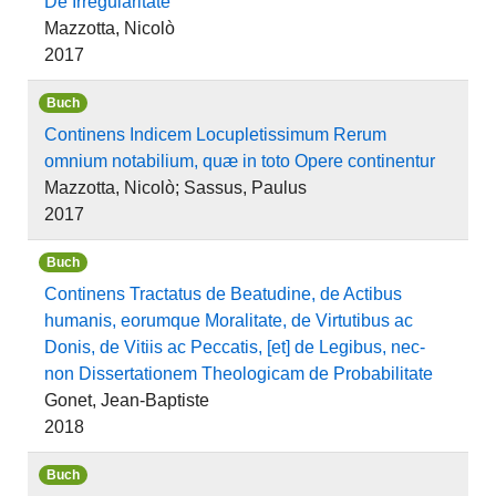
De Irregularitate
Mazzotta, Nicolò
2017
Buch
Continens Indicem Locupletissimum Rerum
omnium notabilium, quæ in toto Opere continentur
Mazzotta, Nicolò; Sassus, Paulus
2017
Buch
Continens Tractatus de Beatudine, de Actibus
humanis, eorumque Moralitate, de Virtutibus ac
Donis, de Vitiis ac Peccatis, [et] de Legibus, nec-
non Dissertationem Theologicam de Probabilitate
Gonet, Jean-Baptiste
2018
Buch