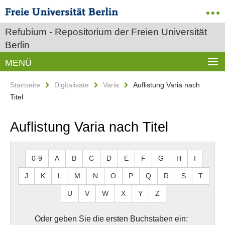
Refubium - Repositorium der Freien Universität
Berlin
MENÜ
Startseite
Digitalisate
Varia
Auflistung Varia nach
Titel
Auflistung Varia nach Titel
0-9
A
B
C
D
E
F
G
H
I
J
K
L
M
N
O
P
Q
R
S
T
U
V
W
X
Y
Z
Oder geben Sie die ersten Buchstaben ein: