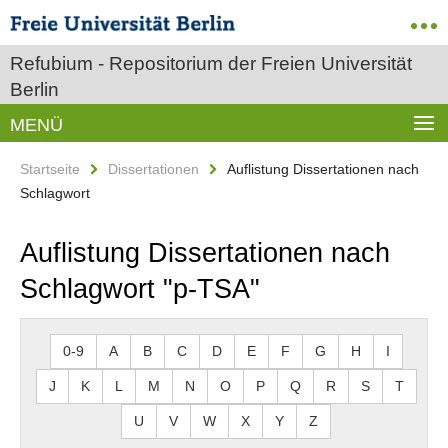
Refubium - Repositorium der Freien Universität
Berlin
MENÜ
Startseite
Dissertationen
Auflistung Dissertationen nach
Schlagwort
Auflistung Dissertationen nach
Schlagwort "p-TSA"
0-9
A
B
C
D
E
F
G
H
I
J
K
L
M
N
O
P
Q
R
S
T
U
V
W
X
Y
Z