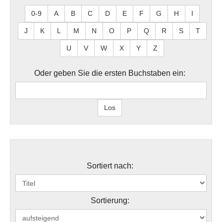
0-9
A
B
C
D
E
F
G
H
I
J
K
L
M
N
O
P
Q
R
S
T
U
V
W
X
Y
Z
Oder geben Sie die ersten Buchstaben ein:
Sortiert nach:
Sortierung: