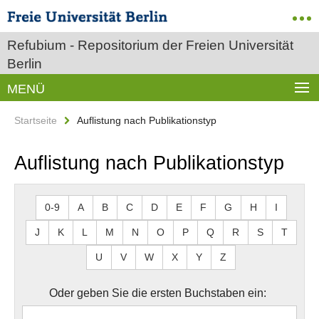
Refubium - Repositorium der Freien Universität
Berlin
MENÜ
Startseite
Auflistung nach Publikationstyp
Auflistung nach Publikationstyp
0-9
A
B
C
D
E
F
G
H
I
J
K
L
M
N
O
P
Q
R
S
T
U
V
W
X
Y
Z
Oder geben Sie die ersten Buchstaben ein: