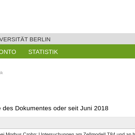
VERSITÄT BERLIN
KONTO
STATISTIK
ik
be des Dokumentes oder seit Juni 2018
ei Morbus Crohn: Untersuchungen am Zellmodell T84 und an 