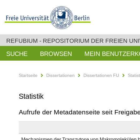
REFUBIUM - REPOSITORIUM DER FREIEN UNI
SUCHE
BROWSEN
MEIN BENUTZER
Startseite
Dissertationen
Dissertationen FU
Statist
Statistik
Aufrufe der Metadatenseite seit Freiga
Mechanismen der Transzytose von Makromolekülen b