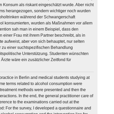
n Konsum als riskant eingeschätzt wurde. Aber nicht
ums herangezogen, sondern wichtiger noch wurden
koholtrinken während der Schwangerschaft
lkohol konsumierten, wurden als Maßnahmen vor allem
ention sah man in einem Beispiel, dass den
iner Frau mit ihrem Partner beschreibt, als in
te aufweist, aber von sich behauptet, nur selten
er zu einer suchtspezifischen Behandlung
itspolitische Unterstützung. Studenten wünschten
rzte wäre ein zusätzlicher Zeitfond für
practice in Berlin and medical students studying at
ome terms related to alcohol consumption were
d treatment methods were presented and then the
ractions. In the end, the general practitioner care of
rence to the examinations carried out at the
hod: For the survey, I developed a questionnaire and