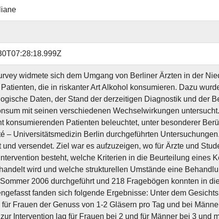
liane
30T07:28:18.999Z
rvey widmete sich dem Umgang von Berliner Ärzten in der Nie
t Patienten, die in riskanter Art Alkohol konsumieren. Dazu wur
ogische Daten, der Stand der derzeitigen Diagnostik und der Be
nsum mit seinen verschiedenen Wechselwirkungen untersucht. 
nt konsumierenden Patienten beleuchtet, unter besonderer Berüc
té – Universitätsmedizin Berlin durchgeführten Untersuchunge
t und versendet. Ziel war es aufzuzeigen, wo für Ärzte und Stu
Intervention besteht, welche Kriterien in die Beurteilung eine
handelt wird und welche strukturellen Umstände eine Behandlun
 Sommer 2006 durchgeführt und 218 Fragebögen konnten in di
gefasst fanden sich folgende Ergebnisse: Unter dem Gesicht
 für Frauen der Genuss von 1-2 Gläsern pro Tag und bei Männe
zur Intervention lag für Frauen bei 2 und für Männer bei 3 und m