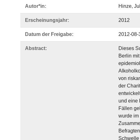
Autor*in:
Hinze, Ju
Erscheinungsjahr:
2012
Datum der Freigabe:
2012-08-
Abstract:
Dieses Su
Berlin mi
epidemiol
Alkoholko
von riska
der Chari
entwickel
und eine 
Fällen ge
wurde im
Zusammen
Befragten
Schwelle 