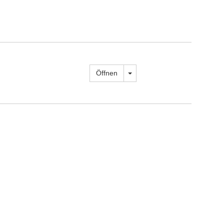
Dropdown öffnen
Öffnen