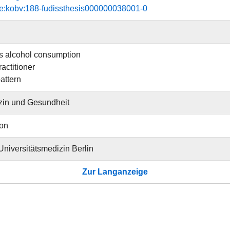
de:kobv:188-fudissthesis000000038001-0
s alcohol consumption
actitioner
attern
zin und Gesundheit
ion
 Universitätsmedizin Berlin
Zur Langanzeige