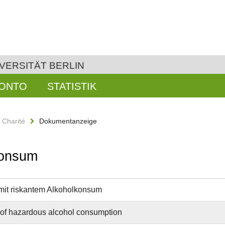
VERSITÄT BERLIN
KONTO
STATISTIK
n Charité
Dokumentanzeige
konsum
it riskantem Alkoholkonsum
of hazardous alcohol consumption