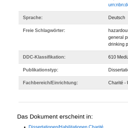
urn:nbn:
Sprache:
Deutsch
Freie Schlagwörter:
hazardou
general pr
drinking p
DDC-Klassifikation:
610 Medi
Publikationstyp:
Dissertat
Fachbereich/Einrichtung:
Charité -
Das Dokument erscheint in:
Dissertationen/Habilitationen Charité