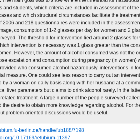
ut. The main goal was to show where the threshold for hazardous 
s and students, which criteria are included in assessment of the
ases and which structural circumstances facilitate the treatment
 2006 and 218 questionnaires were included in the assessment.
mage, consumption of 1-2 glasses per day for women and 2 glas
rveyed. The threshold for intervention lied around 2 glasses fo
ich intervention is necessary was 1 glass greater than the co
omen. However, the amount of alcohol consumed was not the only
dose escalation and consumption during pregnancy (in women) 
provided who consumed alcohol hazardously, interventions in for
itial measure. One could see less reason to carry out an interven
by a woman on daily basis along with her husband at a common
al liver parameters but claims to drink alcohol rarely. In the latt
-related treatment. A large number of the people surveyed called 
 the desire to obtain more knowledge regarding alcohol. For the
out problem-oriented discussions would be useful.
efubium.fu-berlin.de/handle/fub188/7198
.doi.org/10.17169/refubium-11397