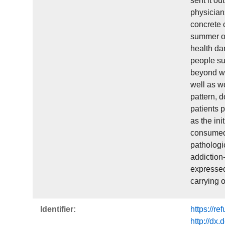
sent it o
physician
concrete c
summer of
health da
people su
beyond wh
well as w
pattern, 
patients 
as the in
consumed 
pathologic
addiction
expressed
carrying 
Identifier:
https://r
http://dx