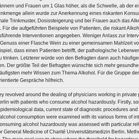
ännern und Frauen um 1 Glas höher, als die Schwelle, ab der ei
rinkmenge allein wurde zur Anerkennung eines riskanten Kons
ale Trinkmuster, Dosissteigerung und bei Frauen auch das Al
t. Für die aufgeführten Beispiele von Patienten, die riskant A
führende Interventionen angegeben. Weniger Anlass zur Interv
 Genuss einer Flasche Wein zu einer gemeinsamen Mahlzeit von e
spiel, dass einen Patienten betrifft, der pathologische Leberwer
u trinken. Letzterer würde von den Befragten dann auch häufig
n. Der größte Teil der Befragten wünschte sich mehr gesundhe
äufigsten mehr Wissen zum Thema Alkohol. Für die Gruppe der Ä
ientierte Gespräche hilfreich.
ey revolved around the dealing of physicians working in private 
erlin with patients who consume alcohol hazardously. Firstly, s
epidemiological data, current state of diagnostic procedures an
 alcohol consumption were examined with its various forms of inte
consuming alcohol hazardously was assessed with particular refe
 for General Medicine of Charité Universitätsmedizin Berlin. Met