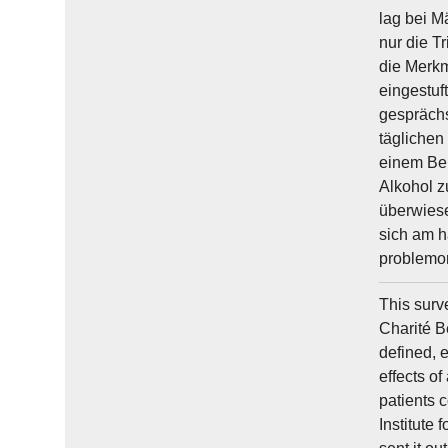
lag bei M
nur die T
die Merkm
eingestuf
gesprächs
täglichen
einem Bei
Alkohol z
überwiese
sich am h
problemor
This surv
Charité B
defined, 
effects of
patients 
Institute