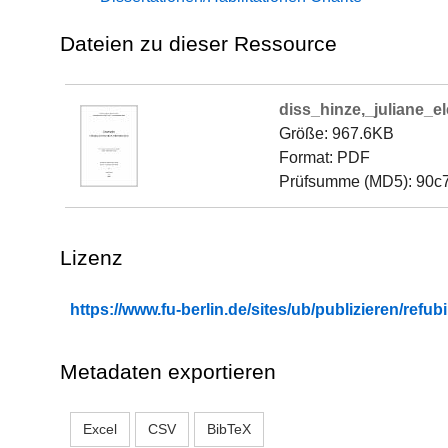
Dateien zu dieser Ressource
diss_hinze,_juliane_e
Größe: 967.6KB
Format: PDF
Prüfsumme (MD5): 90c
Lizenz
https://www.fu-berlin.de/sites/ub/publizieren/re
Metadaten exportieren
Excel
CSV
BibTeX