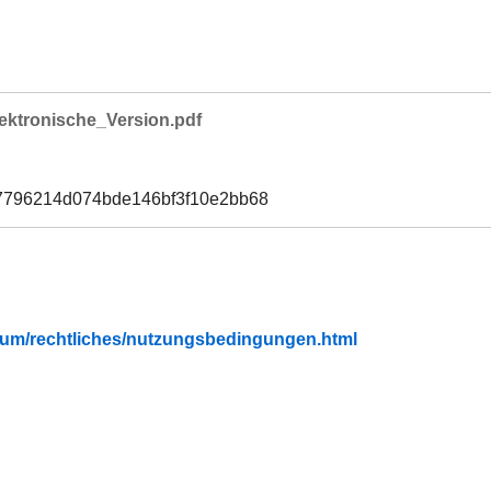
lektronische_Version.pdf
7796214d074bde146bf3f10e2bb68
fubium/rechtliches/nutzungsbedingungen.html