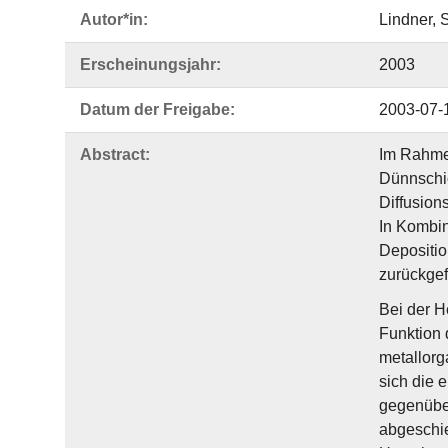
Autor*in:
Lindner,
Erscheinungsjahr:
2003
Datum der Freigabe:
2003-07-
Abstract:
Im Rahmen
Dünnschic
Diffusion
In Kombin
Depositio
zurückgef
Bei der H
Funktion 
metallorg
sich die 
gegenüber
abgeschie