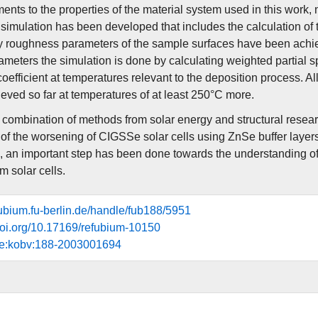
nts to the properties of the material system used in this work,
 simulation has been developed that includes the calculation of 
 roughness parameters of the sample surfaces have been achi
meters the simulation is done by calculating weighted partial sp
coefficient at temperatures relevant to the deposition process. All
eved so far at temperatures of at least 250°C more.
 combination of methods from solar energy and structural resear
n of the worsening of CIGSSe solar cells using ZnSe buffer laye
, an important step has been done towards the understanding of 
lm solar cells.
efubium.fu-berlin.de/handle/fub188/5951
.doi.org/10.17169/refubium-10150
de:kobv:188-2003001694