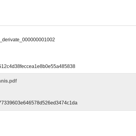
_derivate_000000001002
1512c4d38feccea1e8b0e55a485838
nis.pdf
777339603e646578d526ed3474c1da