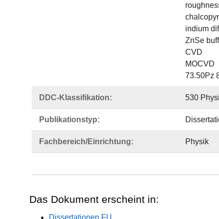
roughness
chalcopyri
indium di
ZnSe buff
CVD
MOCVD
73.50Pz 
DDC-Klassifikation:
530 Phys
Publikationstyp:
Dissertat
Fachbereich/Einrichtung:
Physik
Das Dokument erscheint in:
Dissertationen FU