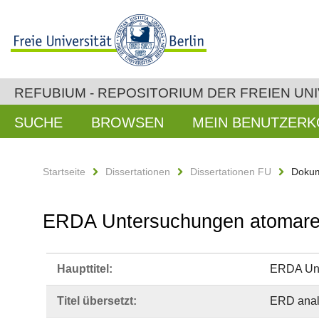
REFUBIUM - REPOSITORIUM DER FREIEN UNI
SUCHE
BROWSEN
MEIN BENUTZER
Startseite
Dissertationen
Dissertationen FU
Dokum
ERDA Untersuchungen atomarer D
Haupttitel:
ERDA Unte
Titel übersetzt:
ERD analy