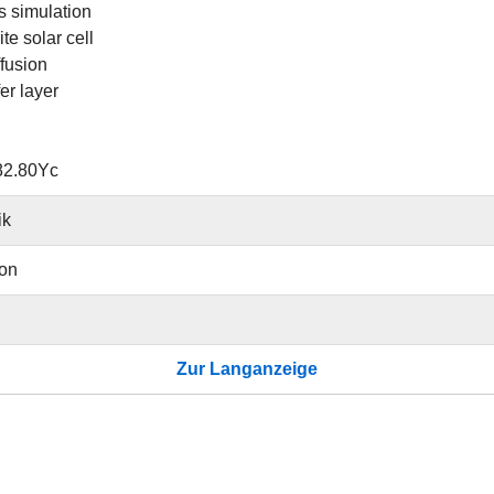
 simulation
te solar cell
ffusion
er layer
82.80Yc
ik
ion
Zur Langanzeige