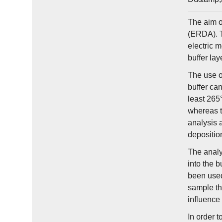
The aim of
(ERDA). T
electric 
buffer lay
The use of
buffer ca
least 265°
whereas t
analysis 
depositio
The analy
into the b
been used
sample th
influence 
In order 