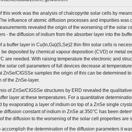
 this work was the analysis of chalcopyrite solar cells by means 
he influence of atomic diffusion processes and impurities was o
measurements revealed the origin of the worsening of the solar c
ers - the diffusion of indium from the absorber layer into the buffe
 a buffer layer in Cu(In,Ga)(S,Se)2 thin film solar cells is nece
n be deposited by chemical vapour deposition (CVD) or metal o
C are needed. With raising temperature the electronic and struct
he solar cell parameters of full devices decrease at temperatur
at ZnSe/CIGSSe samples the origin of this can be determined to
n of the ZnSe-layer.
sis of ZnSe/CIGSSe structures by ERD revealed the qualitative p
uffer layer at these temperatures. For a quantitative determinati
 by evaporating a layer of indium on top of a ZnSe single cryst
e diffusion constant of indium in ZnSe at 350°C has been deter
of the diffusion to the worsening of the solar cell properties are
to accomplish the determination of the diffusion parameters it w