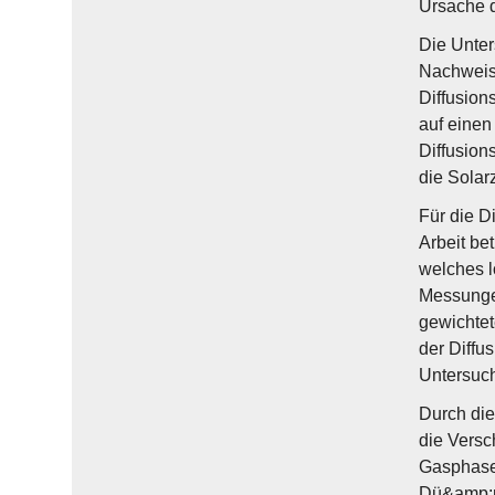
Ursache d
Die Unter
Nachweis 
Diffusion
auf einen
Diffusion
die Solar
Für die D
Arbeit be
welches l
Messungen
gewichtet
der Diffu
Untersuch
Durch die
die Versc
Gasphase 
Dü&amp;n