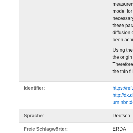
measureme
model for
necessary
these para
diffusion 
been achi
Using the
the origi
Therefore
the thin fi
Identifier:
https://r
http://dx
urn:nbn:
Sprache:
Deutsch
Freie Schlagwörter:
ERDA