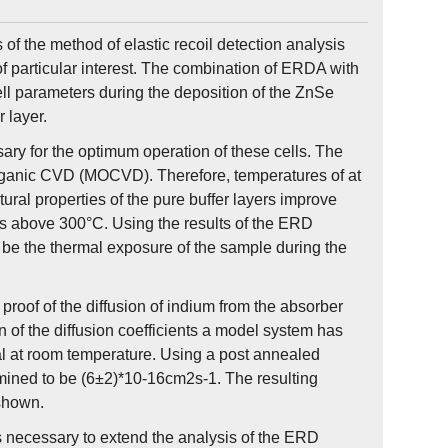
of the method of elastic recoil detection analysis
f particular interest. The combination of ERDA with
ell parameters during the deposition of the ZnSe
r layer.
ssary for the optimum operation of these cells. The
rganic CVD (MOCVD). Therefore, temperatures of at
ural properties of the pure buffer layers improve
es above 300°C. Using the results of the ERD
 be the thermal exposure of the sample during the
roof of the diffusion of indium from the absorber
on of the diffusion coefficients a model system has
al at room temperature. Using a post annealed
mined to be (6±2)*10-16cm2s-1. The resulting
 shown.
as necessary to extend the analysis of the ERD