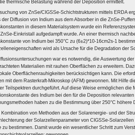
ie thermische Belastung während der Deposition ermittelt.
suchung von ZnSe/CIGSSe-Schichtstrukturen mittels ERDA erga
der Diffusion von Indium aus dem Absorber in die ZnSe-Puffers
skonstanten in diesem Materialsystem wurde ein Referenzsyst
 ZnSe-Einkristall aufgedampft wurde. An einer thermisch nach
skonstante von Indium bei 350°C zu (6±2)*10-16cm2s-1 bestimmt
zelleneigenschaften wird als Ursache für die Degradation der So
iffusionsuntersuchungen war es notwendig, die Auswertung d
trachteten Materialien mit rauhen Oberflächen zu erweitern. Da
okale Oberflächenrauhigkeiten berücksichtigen kann. Die erfo
 mit dem Rasterkraft-Mikroskop (AFM) gewonnen. Mit Hilfe die
er Teilspektren durchgeführt. Auf diese Weise ermöglichen d
sionskonstante des Indium bei den für die Deposition relevant
ungsmethoden haben zu die Bestimmung über 250°C höhere Dif
 Kombination von Methoden aus der Solarenergie- und der Struk
hlechterung der Solarzellenparameter von CIGSSe-Solarzellen
zu bestimmen. Damit wurde ein wesentlicher Schritt zum Vers
nschichtsolarzellen; gewonnen.