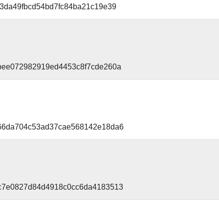
43da49fbcd54bd7fc84ba21c19e39
4bee072982919ed4453c8f7cde260a
e66da704c53ad37cae568142e18da6
5c7e0827d84d4918c0cc6da4183513